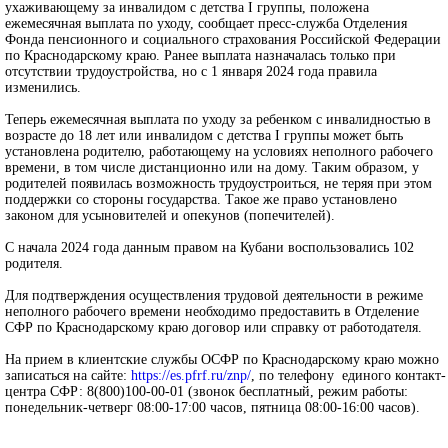
ухаживающему за инвалидом с детства I группы, положена
ежемесячная выплата по уходу, сообщает пресс-служба Отделения
Фонда пенсионного и социального страхования Российской Федерации
по Краснодарскому краю. Ранее выплата назначалась только при
отсутствии трудоустройства, но с 1 января 2024 года правила
изменились.
Теперь ежемесячная выплата по уходу за ребенком с инвалидностью в
возрасте до 18 лет или инвалидом с детства I группы может быть
установлена родителю, работающему на условиях неполного рабочего
времени, в том числе дистанционно или на дому. Таким образом, у
родителей появилась возможность трудоустроиться, не теряя при этом
поддержки со стороны государства. Такое же право установлено
законом для усыновителей и опекунов (попечителей).
С начала 2024 года данным правом на Кубани воспользовались 102
родителя.
Для подтверждения осуществления трудовой деятельности в режиме
неполного рабочего времени необходимо предоставить в Отделение
СФР по Краснодарскому краю договор или справку от работодателя.
На прием в клиентские службы ОСФР по Краснодарскому краю можно
записаться на сайте:
https://es.pfrf.ru/znp/
, по телефону единого контакт-
центра СФР: 8(800)100-00-01 (звонок бесплатный, режим работы:
понедельник-четверг 08:00-17:00 часов, пятница 08:00-16:00 часов).