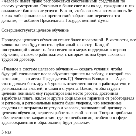
«Человек имеет право распоряжаться собственными средствами по
своему усмотрению. Открывая в банке счет или вклад, гражданин и так
оплачивает банковские услуги. Важно, чтобы он имел возможность без
каких‑либо финансовых препятствий забрать или перевести эти
деньги», — добавил Председатель Государственной Думы.
Совершенствуется целевое обучение
Процедура целевого обучения станет более прозрачной. В частности, все
заявки на него будут носить публичный характер. Каждый
поступающий сможет найти сведения о мерах поддержки в период
обучения, а также о работодателе, с которым потом будет заключен
трудовой договор.
«Главное в системе целевого обучения — создать условия, чтобы
будущий специалист после обучения пришел на работу, к которой его
готовили, — отметил Председатель ГД Вячеслав Володин. — А для
этого должен быть другой уровень ответственности и работодателя, и
региональных властей, и самого студента. Важно, чтобы студент-
целевик понимал: ему гарантированы место работы, достойная
заработная плата, жилье и другие социальные гарантии от работодателя
и региона, а региональные власти были уверены, что вложенные
средства не потрачены впустую и человек, заключивший договор о
целевом обучении, вернется работать в свой регион. Тогда и проблема
обеспеченности кадрами там, где это необходимо, особенно в сфере
здравоохранения и образования, будет решена».
3 мая