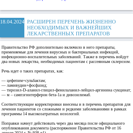
18.04.2024
РАСШИРЕН ПЕРЕЧЕНЬ ЖИЗНЕННО
НЕОБХОДИМЫХ И ВАЖНЕЙШИХ
ЛЕКАРСТВЕННЫХ ПРЕПАРАТОВ
Правительство РФ дополнительно включило в него препараты,
применяемые для лечения вирусных и бактериальных инфекций,
инфекционно-воспалительных заболеваний. Также в перечень войдут
два новых лекарства, необходимых пациентам с рассеянным склерозом.
Речь идет о таких препаратах, как:
— цефепим+сульбактам;
— ламивудин+фосфазид;
— тирозил-D-аланил-глицил-фенилаланил-лейцил-аргинина сукцинат;
— м – сампэгинтерферон бета-1а и дивозилимаб.
Соответствующие корректировки внесены и в перечень препаратов для
лечения пациентов со сложными и редкими заболеваниями в рамках
программы 14 высокозатратных нозологий.
Поправки начнут действовать через два месяца после официального
опубликования документа (распоряжение Правительства РФ от 16
апреля 2024 г. № 938-р1).