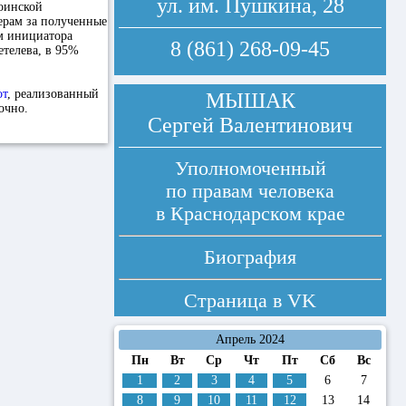
ул. им. Пушкина, 28
оинской
ерам за полученные
м инициатора
8 (861) 268-09-45
етелева, в 95%
от
, реализованный
МЫШАК
очно.
Сергей Валентинович
Уполномоченный
по правам человека
в Краснодарском крае
Биография
Страница в
VK
Апрель 2024
Пн
Вт
Ср
Чт
Пт
Сб
Вс
1
2
3
4
5
6
7
8
9
10
11
12
13
14