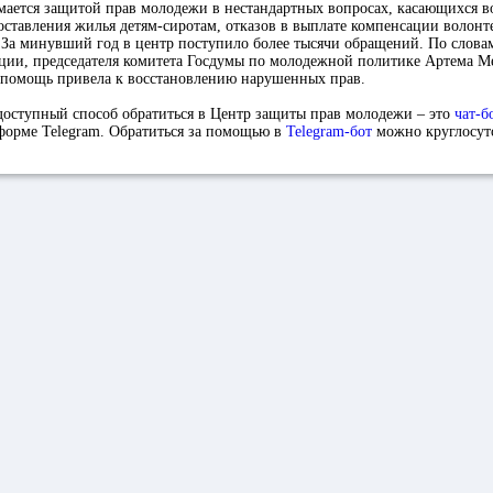
мается защитой прав молодежи в нестандартных вопросах, касающихся в
оставления жилья детям-сиротам, отказов в выплате компенсации волонт
 За минувший год в центр поступило более тысячи обращений. По слова
ции, председателя комитета Госдумы по молодежной политике Артема М
я помощь привела к восстановлению нарушенных прав.
доступный способ обратиться в Центр защиты прав молодежи – это
чат-б
форме Telegram. Обратиться за помощью в
Telegram-бот
можно круглосут