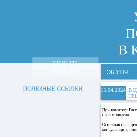
П
В 
СКАЧАТЬ
ОТКРЫТЬ
ОБ УПЧ
ПОЛЕЗНЫЕ ССЫЛКИ
15.04.2024
В 
TE
При комитете Гос
прав молодежи.
Основная цель це
консультации, пом