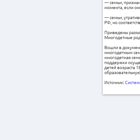
— семьи, признанн
момента, если они
— семьи, утратив
РФ, но соответст
Приведены разъяс
Многодетные роди
Вошли в докумен
многодетным семь
многодетная сем
поддержки осуще
детей возраста 1
образовательную
Источник:
Систем