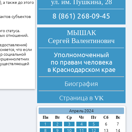
ул. им. Пушкина, 28
, а также до этого
8 (861) 268-09-45
актов субъектов
о статуса.
МЫШАК
вых отношений.
Сергей Валентинович
едоставления)
няется, что если
Уполномоченный
ер социальной
вершеннолетних
по правам человека
 осуществляющей
в Краснодарском крае
Биография
Страница в
VK
Апрель 2024
Пн
Вт
Ср
Чт
Пт
Сб
Вс
1
2
3
4
5
6
7
8
9
10
11
12
13
14