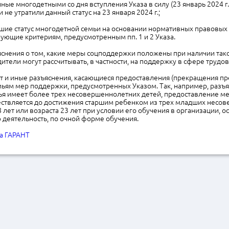
ые многодетными со дня вступления Указа в силу (23 январь 2024 г.)
 не утратили данный статус на 23 января 2024 г.;
шие статус многодетной семьи на основании нормативных правовых 
вующие критериям, предусмотренным пп. 1 и 2 Указа.
нения о том, какие меры соцподдержки положены при наличии таког
тели могут рассчитывать, в частности, на поддержку в сфере трудо
т и иные разъяснения, касающиеся предоставления (прекращения пр
ям мер поддержки, предусмотренных Указом. Так, например, разъяс
ья имеет более трех несовершеннолетних детей, предоставление м
ствляется до достижения старшим ребенком из трех младших несо
8 лет или возраста 23 лет при условии его обучения в организации,
 деятельность, по очной форме обучения.
а ГАРАНТ