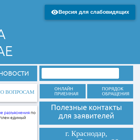
Версия для слабовидящих
А
АЕ
НОВОСТИ
ОНЛАЙН
ПОРЯДОК
ПО ВОПРОСАМ
ПРИЕМНАЯ
ОБРАЩЕНИЯ
Полезные контакты
е разъяснения
по
для заявителей
еплен единый
г. Краснодар,