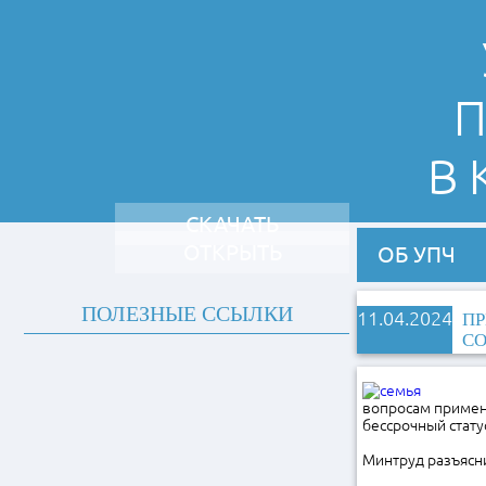
П
В
СКАЧАТЬ
ОТКРЫТЬ
ОБ УПЧ
ПОЛЕЗНЫЕ ССЫЛКИ
11.04.2024
ПР
С
вопросам приме
бессрочный стат
Минтруд разъясни