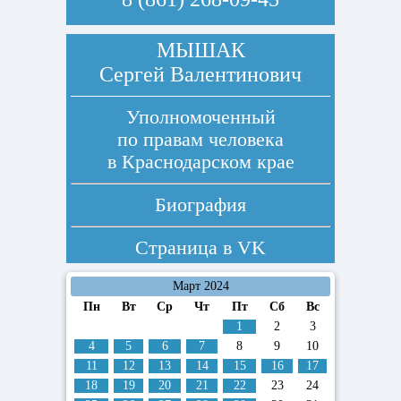
МЫШАК
Сергей Валентинович
Уполномоченный
по правам человека
в Краснодарском крае
Биография
Страница в
VK
Март 2024
Пн
Вт
Ср
Чт
Пт
Сб
Вс
1
2
3
4
5
6
7
8
9
10
11
12
13
14
15
16
17
18
19
20
21
22
23
24