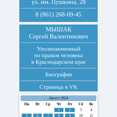
ул. им. Пушкина, 28
8 (861) 268-09-45
МЫШАК
Сергей Валентинович
Уполномоченный
по правам человека
в Краснодарском крае
Биография
Страница в
VK
Август 2024
Пн
Вт
Ср
Чт
Пт
Сб
Вс
1
2
3
4
5
6
7
8
9
10
11