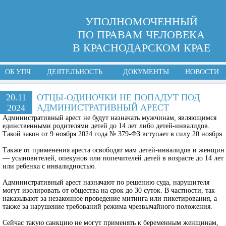
УПОЛНОМОЧЕННЫЙ
ПО ПРАВАМ ЧЕЛОВЕКА
В КРАСНОДАРСКОМ КРАЕ
ОБ УПЧ
ДЕЯТЕЛЬНОСТЬ
ДОКУМЕНТЫ
НОВОСТИ
20.11
ОТЦЫ-ОДИНОЧКИ НЕ ПОПАДУТ ПОД
АДМИНИСТРАТИВНЫЙ АРЕСТ
2024
Административный арест не будут назначать мужчинам, являющимся
единственными родителями детей до 14 лет либо детей-инвалидов.
Такой закон от 9 ноября 2024 года № 379-ФЗ вступает в силу 20 ноября.
Также от применения ареста освободят мам детей-инвалидов и женщин
— усыновителей, опекунов или попечителей детей в возрасте до 14 лет
или ребенка с инвалидностью.
Административный арест назначают по решению суда, нарушителя
могут изолировать от общества на срок до 30 суток. В частности, так
наказывают за незаконное проведение митинга или пикетирования, а
также за нарушение требований режима чрезвычайного положения.
Сейчас такую санкцию не могут применять к беременным женщинам,