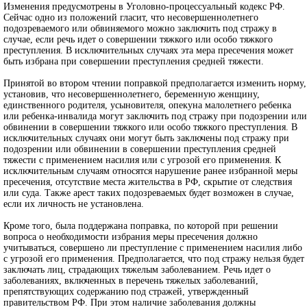
Изменения предусмотрены в Уголовно-процессуальный кодекс РФ.
Сейчас одно из положений гласит, что несовершеннолетнего
подозреваемого или обвиняемого можно заключить под стражу в
случае, если речь идет о совершении тяжкого или особо тяжкого
преступления. В исключительных случаях эта мера пресечения может
быть избрана при совершении преступления средней тяжести.
Принятой во втором чтении поправкой предполагается изменить норму,
установив, что несовершеннолетнего, беременную женщину,
единственного родителя, усыновителя, опекуна малолетнего ребенка
или ребенка-инвалида могут заключить под стражу при подозрении или
обвинении в совершении тяжкого или особо тяжкого преступления. В
исключительных случаях они могут быть заключены под стражу при
подозрении или обвинении в совершении преступления средней
тяжести с применением насилия или с угрозой его применения. К
исключительным случаям относятся нарушение ранее избранной меры
пресечения, отсутствие места жительства в РФ, скрытие от следствия
или суда. Также арест таких подозреваемых будет возможен в случае,
если их личность не установлена.
Кроме того, была поддержана поправка, по которой при решении
вопроса о необходимости избрания меры пресечения должно
учитываться, совершено ли преступление с применением насилия либо
с угрозой его применения. Предполагается, что под стражу нельзя будет
заключать лиц, страдающих тяжелым заболеванием. Речь идет о
заболеваниях, включенных в перечень тяжелых заболеваний,
препятствующих содержанию под стражей, утвержденный
правительством РФ. При этом наличие заболевания должны