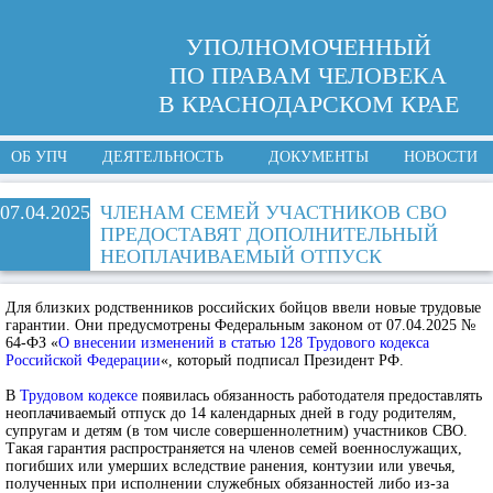
УПОЛНОМОЧЕННЫЙ
ПО ПРАВАМ ЧЕЛОВЕКА
В КРАСНОДАРСКОМ КРАЕ
ОБ УПЧ
ДЕЯТЕЛЬНОСТЬ
ДОКУМЕНТЫ
НОВОСТИ
07.04.2025
ЧЛЕНАМ СЕМЕЙ УЧАСТНИКОВ СВО
ПРЕДОСТАВЯТ ДОПОЛНИТЕЛЬНЫЙ
НЕОПЛАЧИВАЕМЫЙ ОТПУСК
Для близких родственников российских бойцов ввели новые трудовые
гарантии. Они предусмотрены Федеральным законом от 07.04.2025 №
64-ФЗ «
О внесении изменений в статью 128 Трудового кодекса
Российской Федерации
«, который подписал Президент РФ.
В
Трудовом кодексе
появилась обязанность работодателя предоставлять
неоплачиваемый отпуск до 14 календарных дней в году родителям,
супругам и детям (в том числе совершеннолетним) участников СВО.
Такая гарантия распространяется на членов семей военнослужащих,
погибших или умерших вследствие ранения, контузии или увечья,
полученных при исполнении служебных обязанностей либо из-за