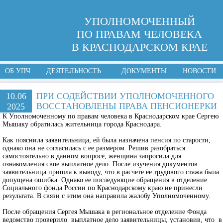
УПОЛНОМОЧЕННЫЙ
ПО ПРАВАМ ЧЕЛОВЕКА
В КРАСНОДАРСКОМ КРАЕ
ОБ УПЧ
ДЕЯТЕЛЬНОСТЬ
ДОКУМЕНТЫ
НОВОСТИ
10.06
ПРИ СОДЕЙСТВИИ УПОЛНОМОЧЕННОГО
ВОССТАНОВЛЕНЫ ПРАВА ПЕНСИОНЕРКИ
2025
К Уполномоченному по правам человека в Краснодарском крае Сергею
Мышаку обратилась жительница города Краснодара.
Как пояснила заявительница, ей была назначена пенсия по старости,
однако она не согласилась с ее размером. Решив разобраться
самостоятельно в данном вопросе, женщина запросила для
ознакомления свое выплатное дело. После изучения документов
заявительница пришла к выводу, что в расчете ее трудового стажа была
допущена ошибка. Однако ее последующие обращения в отделение
Социального фонда России по Краснодарскому краю не принесли
результата. В связи с этим она направила жалобу Уполномоченному.
После обращения Сергея Мышака в региональное отделение Фонда
ведомство проверило выплатное дело заявительницы, установив, что в