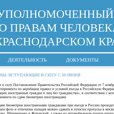
УПОЛНОМОЧЕННЫЙ
О ПРАВАМ ЧЕЛОВЕК
КРАСНОДАРСКОМ КР
ДЕЯТЕЛЬНОСТЬ
ДОКУМЕНТЫ
НЫ, ВСТУПАЮЩИЕ В СИЛУ С 30 ИЮНЯ
т в силу Постановление Правительства Российской Федерации от 7 ноябр
сперимента по апробации правил и условий въезда в Российскую Федера
ции иностранных граждан и лиц без гражданства», в соответствии с кот
римента по сдаче биометрии иностранцами.
аче биометрии иностранными гражданами при въезде в Россию проходит 
тапе фото и отпечатки пальцев можно сдавать в пунктах пропуска в моск
ово, Шереметьево и Жуковский, а также на автомобильном пункте проп