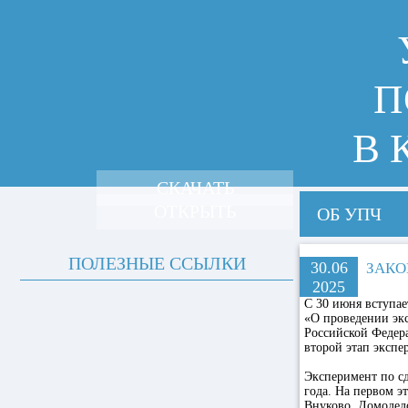
П
В 
СКАЧАТЬ
ОТКРЫТЬ
ОБ УПЧ
ПОЛЕЗНЫЕ ССЫЛКИ
30.06
ЗАКО
2025
С 30 июня вступае
«О проведении эк
Российской Федера
второй этап экспе
Эксперимент по сд
года. На первом э
Внуково, Домодед