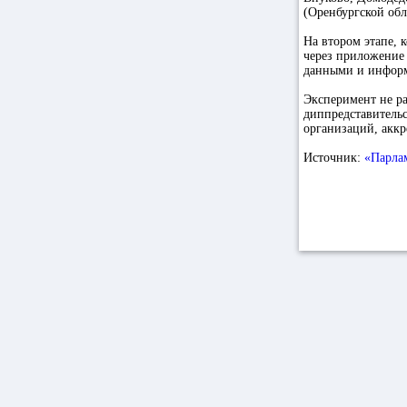
(Оренбургской обл
На втором этапе, 
через приложение 
данными и информ
Эксперимент не ра
диппредставитель
организаций, аккр
Источник:
«Парлам