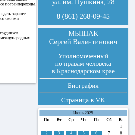
ул. им. Пушкина, 28
все погранпереходы.
 сдать заранее
8 (861) 268-09-45
 со своими
МЫШАК
отрудников
х международных
Сергей Валентинович
Уполномоченный
по правам человека
в Краснодарском крае
Биография
Страница в
VK
Июнь 2025
Пн
Вт
Ср
Чт
Пт
Сб
Вс
1
2
3
4
5
6
7
8