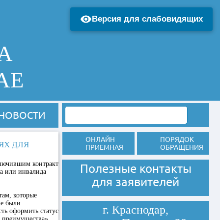
Версия для слабовидящих
А
АЕ
НОВОСТИ
ОНЛАЙН
ПОРЯДОК
ЯХ ДЛЯ
ПРИЕМНАЯ
ОБРАЩЕНИЯ
ключившим контракт
Полезные контакты
на или инвалида
для заявителей
там, которые
же были
г. Краснодар,
ть оформить статус
м преимущества»,