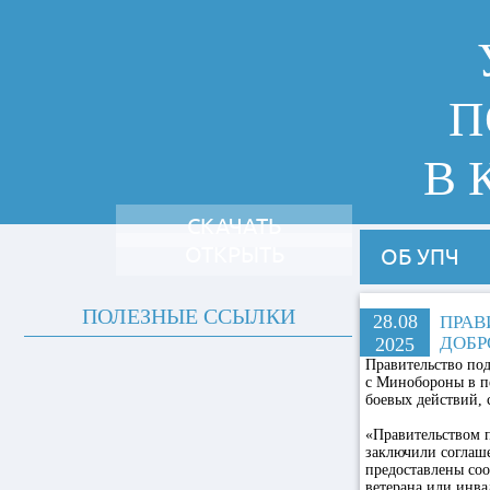
П
В 
СКАЧАТЬ
ОТКРЫТЬ
ОБ УПЧ
ПОЛЕЗНЫЕ ССЫЛКИ
28.08
ПРАВ
ДОБР
2025
Правительство по
с Минобороны в пе
боевых действий,
«Правительством п
заключили соглаше
предоставлены со
ветерана или инва