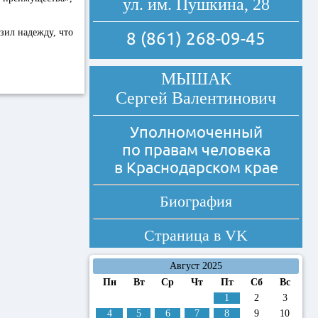
ул. им. Пушкина, 28
зил надежду, что
8 (861) 268-09-45
МЫШАК
Сергей Валентинович
Уполномоченный
по правам человека
в Краснодарском крае
Биография
Страница в
VK
Август 2025
Пн
Вт
Ср
Чт
Пт
Сб
Вс
1
2
3
4
5
6
7
8
9
10