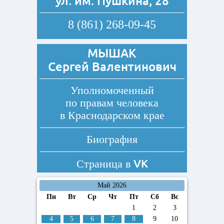
ул. им. Пушкина, 28
8 (861) 268-09-45
МЫШАК
Сергей Валентинович
Уполномоченный
по правам человека
в Краснодарском крае
Биография
VK
Страница в
Май 2026
Пн
Вт
Ср
Чт
Пт
Сб
Вс
1
2
3
4
5
6
7
8
9
10