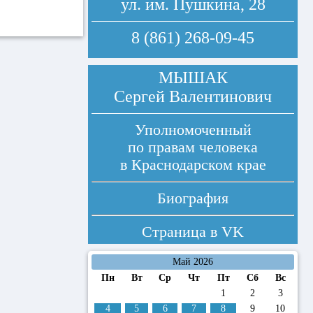
ул. им. Пушкина, 28
8 (861) 268-09-45
МЫШАК
Сергей Валентинович
Уполномоченный
по правам человека
в Краснодарском крае
Биография
Страница в
VK
Май 2026
Пн
Вт
Ср
Чт
Пт
Сб
Вс
1
2
3
4
5
6
7
8
9
10