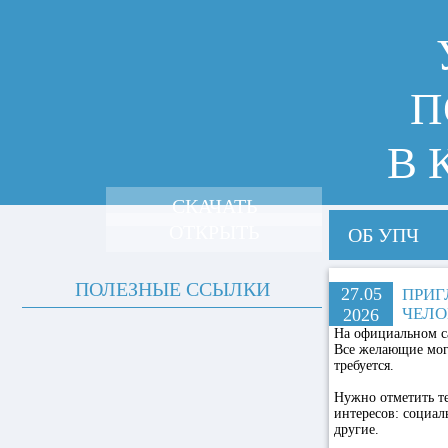
П
В 
СКАЧАТЬ
ОТКРЫТЬ
ОБ УПЧ
ПОЛЕЗНЫЕ ССЫЛКИ
27.05
ПРИГ
ЧЕЛО
2026
На официальном са
Все желающие могу
требуется.
Нужно отметить те
интересов: социал
другие.