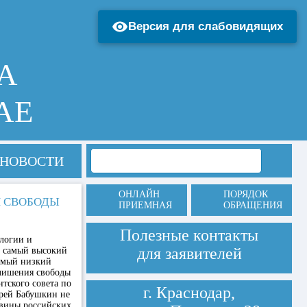
Версия для слабовидящих
А
АЕ
НОВОСТИ
ОНЛАЙН
ПОРЯДОК
Я СВОБОДЫ
ПРИЕМНАЯ
ОБРАЩЕНИЯ
Полезные контакты
логии и
для заявителей
и самый высокий
самый низкий
 лишения свободы
тского совета по
г. Краснодар,
рей Бабушкин не
овины российских