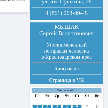
ул. им. Пушкина, 28
8 (861) 268-09-45
МЫШАК
Сергей Валентинович
Уполномоченный
по правам человека
в Краснодарском крае
Биография
Страница в
VK
Февраль 2015
Пн
Вт
Ср
Чт
Пт
Сб
Вс
1
2
3
4
5
6
7
8