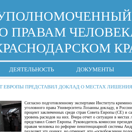
УПОЛНОМОЧЕННЫЙ
О ПРАВАМ ЧЕЛОВЕК
КРАСНОДАРСКОМ КР
ДЕЯТЕЛЬНОСТЬ
ДОКУМЕНТЫ
Т ЕВРОПЫ ПРЕДСТАВИЛ ДОКЛАД О МЕСТАХ ЛИШЕНИ
Согласно подготовленному экспертами Института кримино
уголовного права Университета Лозанны докладу, в Росси
процент заключенных среди стран Совета Европы (СЕ) и 
уровень расходов на них. Вчера отчет о ситуации в местах
представил Совет Европы. Руководитель комиссии президен
правам человека по реформе пенитенциарной системы Анд
разделяет эту оценку, но отмечает, что «освобождение пол