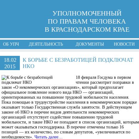
УПОЛНОМОЧЕННЫЙ
ПО ПРАВАМ ЧЕЛОВЕКА
В КРАСНОДАРСКОМ КРАЕ
ОБ УПЧ
ДЕЯТЕЛЬНОСТЬ
ДОКУМЕНТЫ
НОВОСТИ
18.02
К БОРЬБЕ С БЕЗРАБОТИЦЕЙ ПОДКЛЮЧАТ
НКО
2015
18 февраля Госдума в первом
чтении рассмотрит поправки в
закон «О некоммерческих организациях», который предполагает
официальное появление нового вида НКО — организаций,
ориентированных на повышение трудовой мобильности населения.
Пока помощью в трудоустройстве населения в некоммерческом порядке
оказывает только Государственная служба занятости. В действующем
законе об НКО в перечне видов деятельности некоммерческих
организаций отсутствует содействие повышению трудовой
мобильности, и такие НКО не попадают в список организаций, которым
может оказываться господдержка. В перечне отмечены только 16
позиций — их количество, по словам депутатов, «увеличивается по
необходимости».
Читать далее…