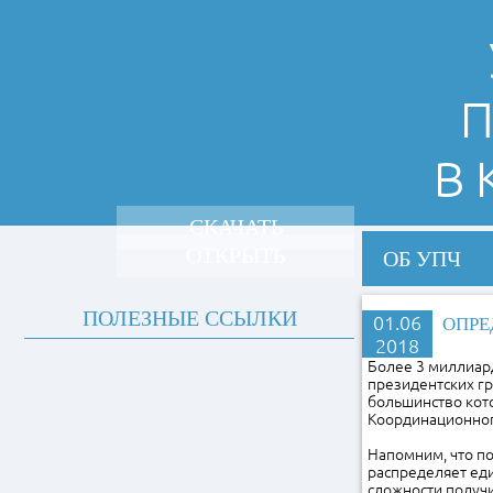
П
В
СКАЧАТЬ
ОТКРЫТЬ
ОБ УПЧ
ПОЛЕЗНЫЕ ССЫЛКИ
01.06
ОПРЕ
2018
Более 3 миллиар
президентских гр
большинство кото
Координационног
Напомним, что по
распределяет ед
сложности получи