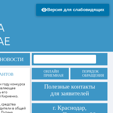
Версия для слабовидящих
А
АЕ
НОВОСТИ
ОНЛАЙН
ПОРЯДОК
РАНТОВ
ПРИЕМНАЯ
ОБРАЩЕНИЯ
 году конкурса
Полезные контакты
давляющее
ь его
для заявителей
 Кириенко.
, средства
г. Краснодар,
едители в общей
а Путина