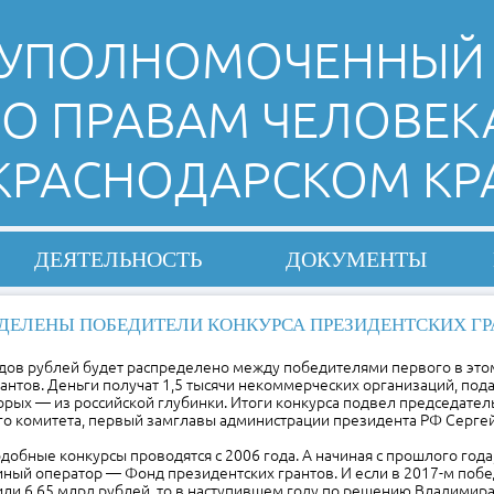
УПОЛНОМОЧЕННЫЙ
О ПРАВАМ ЧЕЛОВЕК
 КРАСНОДАРСКОМ КР
ДЕЯТЕЛЬНОСТЬ
ДОКУМЕНТЫ
ДЕЛЕНЫ ПОБЕДИТЕЛИ КОНКУРСА ПРЕЗИДЕНТСКИХ Г
дов рублей будет распределено между победителями первого в этом
антов. Деньги получат 1,5 тысячи некоммерческих организаций, по
рых — из российской глубинки. Итоги конкурса подвел председател
о комитета, первый замглавы администрации президента РФ Сергей
добные конкурсы проводятся с 2006 года. А начиная с прошлого года
иный оператор — Фонд президентских грантов. И если в 2017-м поб
ли 6,65 млрд рублей, то в наступившем году по решению Владимир