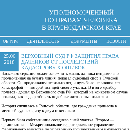
УПОЛНОМОЧЕННЫЙ
ПО ПРАВАМ ЧЕЛОВЕКА
В КРАСНОДАРСКОМ КРАЕ
ОБ УПЧ
ДЕЯТЕЛЬНОСТЬ
ДОКУМЕНТЫ
НОВОСТИ
25.06
ВЕРХОВНЫЙ СУД РФ ЗАЩИТИЛ ПРАВА
ДАЧНИКОВ ОТ ПОСЛЕДСТВИЙ
2018
КАДАСТРОВЫХ ОШИБОК
Насколько серьезно может осложнить жизнь дачника неправильно
прочерченная на бумаге линия, показал судебный спор в Тульской
области. Он продолжался несколько лет, и чуть было не закончился
катастрофой — потерей истицей своего участка. В итоге «разбор
полетов» дошел до Верховного суда РФ, который на конкретном случае
показал, как надо разбирать подобные жизненные коллизии.
История случилась в Тульской области, где гражданка принесла в
местный суд иск сразу к двум ответчикам.
Первым была собственница соседнего с ней участка. Вторым —
организация — Межрегиональное территориальное управление
Федерального агентства по управлению государственным имуществом в