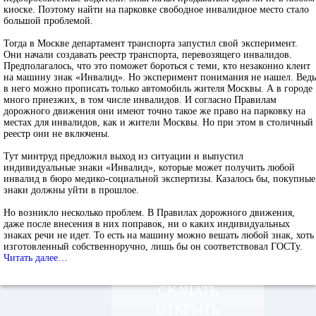
киоске. Поэтому найти на парковке свободное инвалидное место стало
большой проблемой.
Тогда в Москве департамент транспорта запустил свой эксперимент.
Они начали создавать реестр транспорта, перевозящего инвалидов.
Предполагалось, что это поможет бороться с теми, кто незаконно клеит
на машину знак «Инвалид». Но эксперимент понимания не нашел. Ведь
в него можно прописать только автомобиль жителя Москвы. А в городе
много приезжих, в том числе инвалидов. И согласно Правилам
дорожного движения они имеют точно такое же право на парковку на
местах для инвалидов, как и жители Москвы. Но при этом в столичный
реестр они не включены.
Тут минтруд предложил выход из ситуации и выпустил
индивидуальные знаки «Инвалид», которые может получить любой
инвалид в бюро медико-социальной экспертизы. Казалось бы, покупные
знаки должны уйти в прошлое.
Но возникло несколько проблем. В Правилах дорожного движения,
даже после внесения в них поправок, ни о каких индивидуальных
знаках речи не идет. То есть на машину можно вешать любой знак, хоть
изготовленный собственноручно, лишь бы он соответствовал ГОСТу.
Читать далее…
СКАЧАТЬ
ОТКРЫТЬ