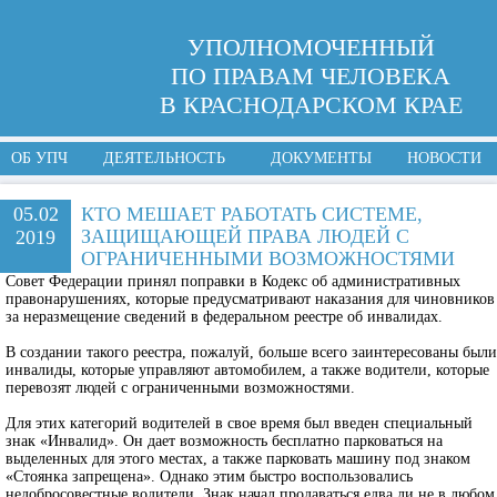
УПОЛНОМОЧЕННЫЙ
ПО ПРАВАМ ЧЕЛОВЕКА
В КРАСНОДАРСКОМ КРАЕ
ОБ УПЧ
ДЕЯТЕЛЬНОСТЬ
ДОКУМЕНТЫ
НОВОСТИ
05.02
КТО МЕШАЕТ РАБОТАТЬ СИСТЕМЕ,
ЗАЩИЩАЮЩЕЙ ПРАВА ЛЮДЕЙ С
2019
ОГРАНИЧЕННЫМИ ВОЗМОЖНОСТЯМИ
Совет Федерации принял поправки в Кодекс об административных
правонарушениях, которые предусматривают наказания для чиновников
за неразмещение сведений в федеральном реестре об инвалидах.
В создании такого реестра, пожалуй, больше всего заинтересованы были
инвалиды, которые управляют автомобилем, а также водители, которые
перевозят людей с ограниченными возможностями.
Для этих категорий водителей в свое время был введен специальный
знак «Инвалид». Он дает возможность бесплатно парковаться на
выделенных для этого местах, а также парковать машину под знаком
«Стоянка запрещена». Однако этим быстро воспользовались
недобросовестные водители. Знак начал продаваться едва ли не в любом