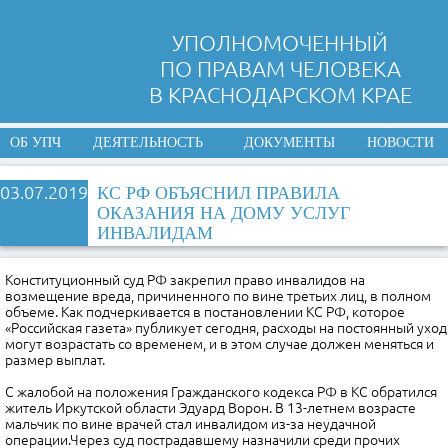
УПОЛНОМОЧЕННЫЙ
ПО ПРАВАМ ЧЕЛОВЕКА
В КРАСНОДАРСКОМ КРАЕ
ОБ УПЧ
ДЕЯТЕЛЬНОСТЬ
ДОКУМЕНТЫ
НОВОСТИ
03.07.2019
КС РФ ОБЪЯСНИЛ ПРАВИЛА
ОКАЗАНИЯ НА ДОМУ УСЛУГ
ИНВАЛИДАМ
Конституционный суд РФ закрепил право инвалидов на
возмещение вреда, причиненного по вине третьих лиц, в полном
объеме. Как подчеркивается в постановлении КС РФ, которое
«Российская газета» публикует сегодня, расходы на постоянный уход
могут возрастать со временем, и в этом случае должен меняться и
размер выплат.
С жалобой на положения Гражданского кодекса РФ в КС обратился
житель Иркутской области Эдуард Ворон. В 13-летнем возрасте
мальчик по вине врачей стал инвалидом из-за неудачной
операции.Через суд пострадавшему назначили среди прочих