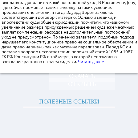
выплаты за дополнительный посторонний уход. В Ростове-на-Дону,
где сейчас проживает семья, сиделку на таких условиях
предоставить не смогли, и тогда Эдуард Ворон заключил
соответствующий договор с матерью. Однако и медики, и
впоследствии суды общей юрисдикции посчитали, что «законом
увеличение размера присужденных решением суда ежемесячных
выплат компенсации расходов на дополнительный посторонний
уход не предусмотрено». По мнению заявителя, подобный подход
нарушает его конституционное право на социальное обеспечение и
даже право на жизнь, так как мужчина парализован. Перед КС он
поставил вопрос о несоответствии положений статей 1085 и 1087
ГК РФ Конституции РФ в той мере, в которой невозможно
взыскание расходов на наем сиделки.
Читать далее…
СКАЧАТЬ
ОТКРЫТЬ
ПОЛЕЗНЫЕ ССЫЛКИ