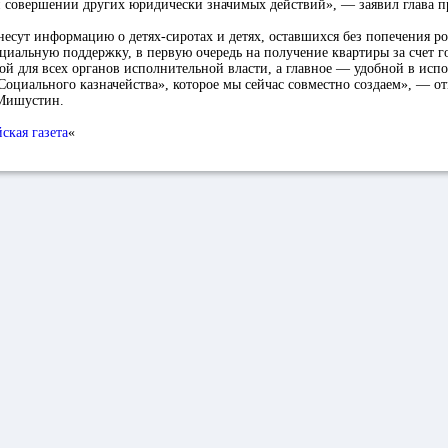
 совершении других юридически значимых действий», — заявил глава пр
несут информацию о детях-сиротах и детях, оставшихся без попечения ро
циальную поддержку, в первую очередь на получение квартиры за счет го
ой для всех органов исполнительной власти, а главное — удобной в исп
оциального казначейства», которое мы сейчас совместно создаем», — о
Мишустин.
ская газета
«