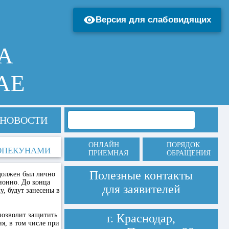
Версия для слабовидящих
А
АЕ
НОВОСТИ
ОНЛАЙН
ПОРЯДОК
 ОПЕКУНАМИ
ПРИЕМНАЯ
ОБРАЩЕНИЯ
Полезные контакты
 должен был лично
ионно. До конца
для заявителей
у, будут занесены в
позволит защитить
г. Краснодар,
я, в том числе при