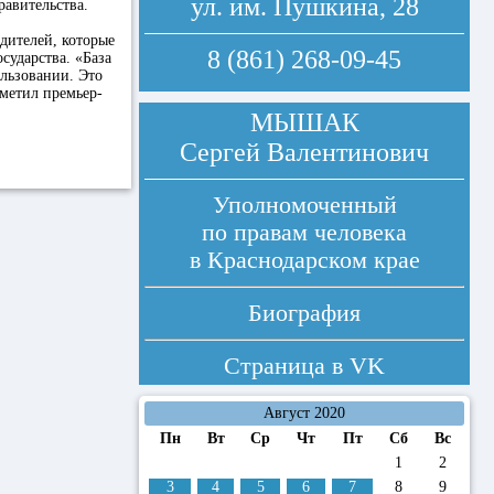
ул. им. Пушкина, 28
авительства.
дителей, которые
8 (861) 268-09-45
сударства. «База
ользовании. Это
тметил премьер-
МЫШАК
Сергей Валентинович
Уполномоченный
по правам человека
в Краснодарском крае
Биография
Страница в
VK
Август 2020
Пн
Вт
Ср
Чт
Пт
Сб
Вс
1
2
3
4
5
6
7
8
9