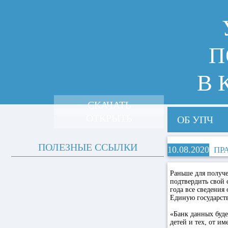
П
В 
СКАЧАТЬ
ОТКРЫТЬ
ОБ УПЧ
ПОЛЕЗНЫЕ ССЫЛКИ
10.08.2020
ПР
Раньше для получе
подтвердить свой 
года все сведения
Единую государст
«Банк данных буде
детей и тех, от и