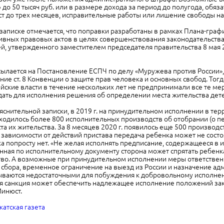
 до 50 тысяч руб. или в размере дохода за период до полугода, обя
ест до трех месяцев, исправительные работы или лишение свободы на 
записке отмечается, что поправки разработаны в рамках Плана-граф
вных правовых актов в целях совершенствования законодательства
й, утвержденного заместителем председателя правительства 8 мая 2
ылается на Постановление ЕСПЧ по делу «Муружева против России»,
ие ст. 8 Конвенции о защите прав человека и основных свобод. Тогд
ийские власти в течение нескольких лет не предпринимали все те мер
ать для исполнения решения об определении места жительства дет
ояснительной записки, в 2019 г. на принудительном исполнении в те
одилось более 800 исполнительных производств об отобрании (о пе
а их жительства. За 8 месяцев 2020 г. появилось еще 500 производс
е зависимости от действий пристава передача ребенка может не состоя
ка попросту нет. «Не желая исполнять предписание, содержащееся в
нная по исполнительному документу сторона может спрятать ребенка 
тво. А возможные при принудительном исполнении меры ответствен
сбора, временное ограничение на выезд из России и назначение ад
зываются недостаточными для побуждения к добровольному исполнен
я санкция может обеспечить надлежащее исполнение положений за
Минюст.
катская газета