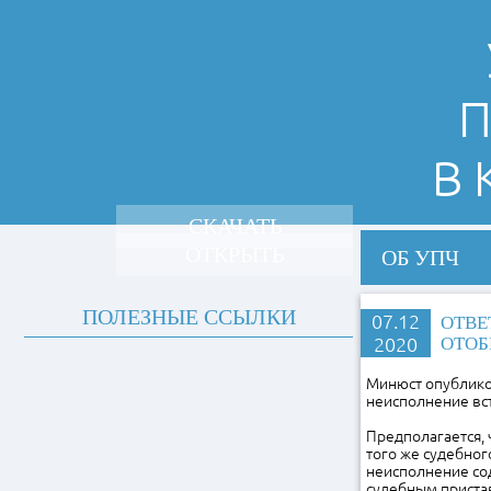
П
В
СКАЧАТЬ
ОТКРЫТЬ
ОБ УПЧ
ПОЛЕЗНЫЕ ССЫЛКИ
07.12
ОТВЕ
2020
ОТОБ
Минюст опублико
неисполнение вст
Предполагается, ч
того же судебног
неисполнение со
судебным приста