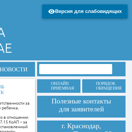
Версия для слабовидящих
А
АЕ
НОВОСТИ
ОНЛАЙН
ПОРЯДОК
ОБ
ПРИЕМНАЯ
ОБРАЩЕНИЯ
УК
Полезные контакты
тственности за
для заявителей
 ребенка.
кто в отношении
7.15 КоАП – за
г. Краснодар,
 установленный
варианты