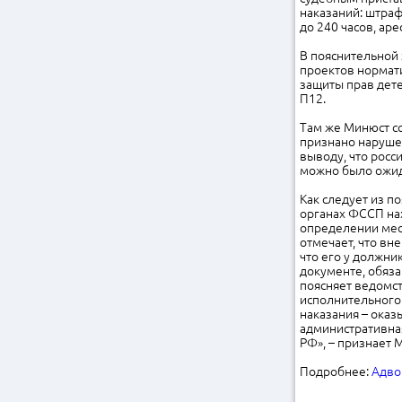
наказаний: штраф
до 240 часов, ар
В пояснительной 
проектов нормати
защиты прав дете
П12.
Там же Минюст сс
признано нарушен
выводу, что росс
можно было ожид
Как следует из п
органах ФССП нах
определении мест
отмечает, что вн
что его у должни
документе, обяза
поясняет ведомс
исполнительного 
наказания – ока
административна
РФ», – признает 
Подробнее:
Адво