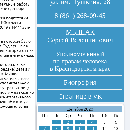
ул. им. Пушкина, 28
зательные работы
срок до года.
8 (861) 268-09-45
ика подготовки
 РФ в части
019 г. № 4133п-
МЫШАК
Сергей Валентинович
 в котором было
а Суд пришел к
ы, которых от них
Уполномоченный
ей заявительницы.
по правам человека
рриториальных
в Краснодарском крае
редаче) детей и
тв. Минюст
ться из-за того,
Биография
 исполнительном
у третьих лиц», –
ности – взыскание
Страница в
VK
министративного
ию. «Не всегда
конодательства
Декабрь 2020
Пн
Вт
Ср
Чт
Пт
Сб
Вс
1
2
3
4
5
6
7
8
9
10
11
12
13