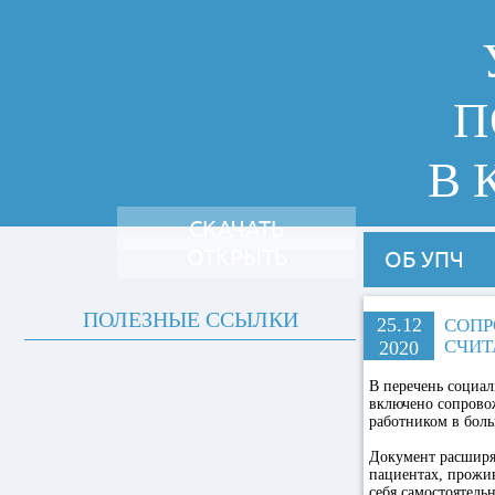
П
В 
СКАЧАТЬ
ОТКРЫТЬ
ОБ УПЧ
ПОЛЕЗНЫЕ ССЫЛКИ
25.12
СОПР
СЧИТ
2020
В перечень социа
включено сопрово
работником в боль
Документ расширяе
пациентах, прожи
себя самостоятель