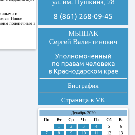
ул. им. Пушкина, 28
ожилыми и
8 (861) 268-09-45
уется. Новое
своим подопечным в
МЫШАК
Сергей Валентинович
Уполномоченный
по правам человека
в Краснодарском крае
Биография
Страница в
VK
Декабрь 2020
Пн
Вт
Ср
Чт
Пт
Сб
Вс
1
2
3
4
5
6
7
8
9
10
11
12
13