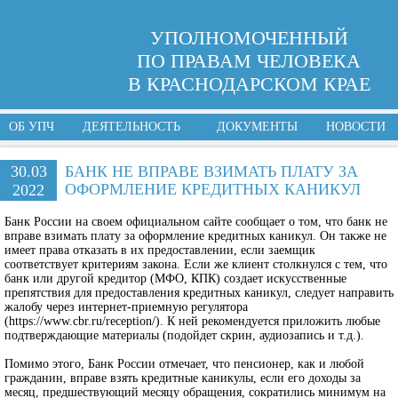
УПОЛНОМОЧЕННЫЙ
ПО ПРАВАМ ЧЕЛОВЕКА
В КРАСНОДАРСКОМ КРАЕ
ОБ УПЧ
ДЕЯТЕЛЬНОСТЬ
ДОКУМЕНТЫ
НОВОСТИ
30.03
БАНК НЕ ВПРАВЕ ВЗИМАТЬ ПЛАТУ ЗА
ОФОРМЛЕНИЕ КРЕДИТНЫХ КАНИКУЛ
2022
Банк России на своем официальном сайте сообщает о том, что банк не
вправе взимать плату за оформление кредитных каникул. Он также не
имеет права отказать в их предоставлении, если заемщик
соответствует критериям закона. Если же клиент столкнулся с тем, что
банк или другой кредитор (МФО, КПК) создает искусственные
препятствия для предоставления кредитных каникул, следует направить
жалобу через интернет-приемную регулятора
(https://www.cbr.ru/reception/). К ней рекомендуется приложить любые
подтверждающие материалы (подойдет скрин, аудиозапись и т.д.).
Помимо этого, Банк России отмечает, что пенсионер, как и любой
гражданин, вправе взять кредитные каникулы, если его доходы за
месяц, предшествующий месяцу обращения, сократились минимум на