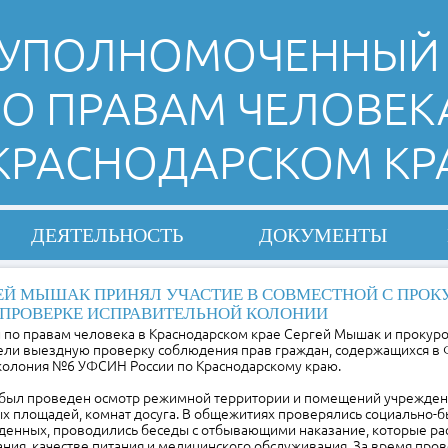
УПОЛНОМОЧЕННЫЙ
О ПРАВАМ ЧЕЛОВЕК
 КРАСНОДАРСКОМ КР
ДЕЯТЕЛЬНОСТЬ
ДОКУМЕНТЫ
ЕЙ МЫШАК ПРИНЯЛ УЧАСТИЕ В СОВМЕСТНОЙ С ПРОК
 ПРОВЕРКЕ ИСПРАВИТЕЛЬНОЙ КОЛОНИИ
по правам человека в Краснодарском крае Сергей Мышак и прокуро
ели выездную проверку соблюдения прав граждан, содержащихся в
колония №6 УФСИН России по Краснодарскому краю.
 был проведен осмотр режимной территории и помещений учрежден
х площадей, комнат досуга. В общежитиях проверялись социально-
денных, проводились беседы с отбывающими наказание, которые рас
ния, качестве питания и медицинского обслуживания. За время про