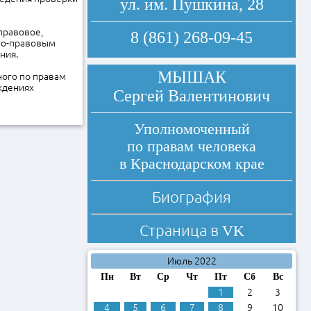
ул. им. Пушкина, 28
правовое,
8 (861) 268-09-45
ьно-правовым
ния.
МЫШАК
ного по правам
ждениях
Сергей Валентинович
Уполномоченный
по правам человека
в Краснодарском крае
Биография
Страница в
VK
Июль 2022
Пн
Вт
Ср
Чт
Пт
Сб
Вс
1
2
3
4
5
6
7
8
9
10