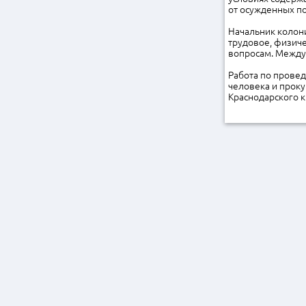
от осужденных по
Начальник колони
трудовое, физиче
вопросам. Между
Работа по прове
человека и прок
Краснодарского к