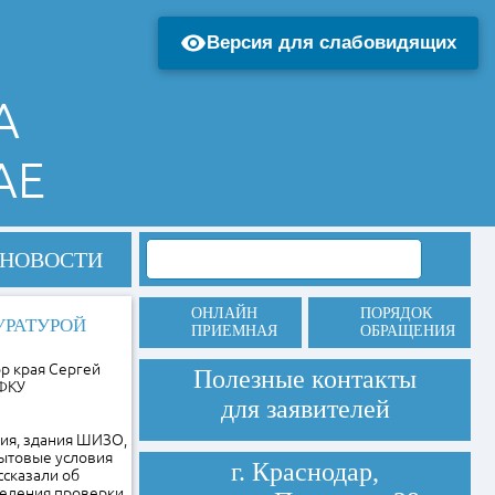
Версия для слабовидящих
А
АЕ
НОВОСТИ
ОНЛАЙН
ПОРЯДОК
УРАТУРОЙ
ПРИЕМНАЯ
ОБРАЩЕНИЯ
р края Сергей
Полезные контакты
 ФКУ
для заявителей
ия, здания ШИЗО,
бытовые условия
г. Краснодар,
сказали об
ведения проверки