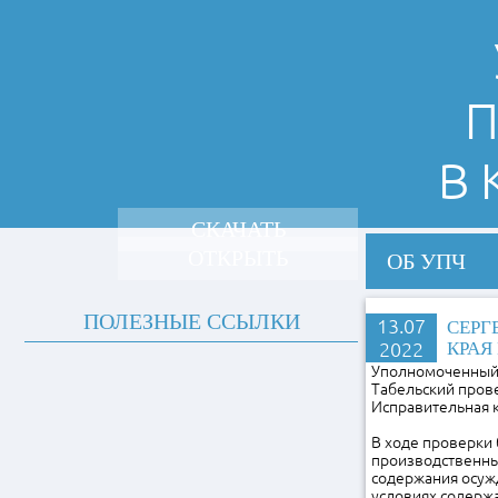
П
В
СКАЧАТЬ
ОТКРЫТЬ
ОБ УПЧ
ПОЛЕЗНЫЕ ССЫЛКИ
13.07
СЕРГ
2022
КРАЯ
Уполномоченный 
Табельский пров
Исправительная 
В ходе проверки
производственны
содержания осуж
условиях содержа