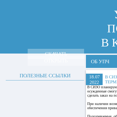
П
В 
СКАЧАТЬ
ОТКРЫТЬ
ОБ УПЧ
ПОЛЕЗНЫЕ ССЫЛКИ
18.07
В СИ
ТЕР
2022
В СИЗО планируют
осужденные смогут
сделать заказ на 
При наличии возм
обеспечения прива
Подозреваемые, об