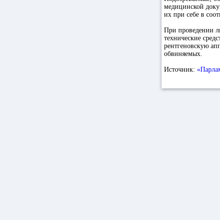
медицинской доку
их при себе в соо
При проведении л
технические средс
рентгеновскую ап
обвиняемых.
Источник:
«Парла