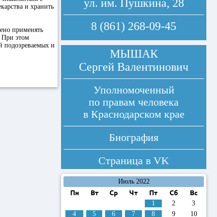
ул. им. Пушкина, 28
карства и хранить
8 (861) 268-09-45
ено применять
 При этом
й подозреваемых и
МЫШАК
Сергей Валентинович
Уполномоченный
по правам человека
в Краснодарском крае
Биография
Страница в
VK
Июль 2022
Пн
Вт
Ср
Чт
Пт
Сб
Вс
1
2
3
4
5
6
7
8
9
10