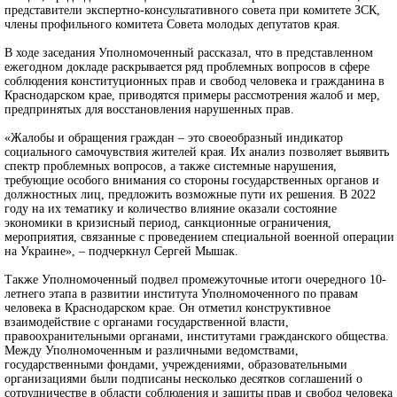
представители экспертно-консультативного совета при комитете ЗСК,
члены профильного комитета Совета молодых депутатов края.
В ходе заседания Уполномоченный рассказал, что в представленном
ежегодном докладе раскрывается ряд проблемных вопросов в сфере
соблюдения конституционных прав и свобод человека и гражданина в
Краснодарском крае, приводятся примеры рассмотрения жалоб и мер,
предпринятых для восстановления нарушенных прав.
«Жалобы и обращения граждан – это своеобразный индикатор
социального самочувствия жителей края. Их анализ позволяет выявить
спектр проблемных вопросов, а также системные нарушения,
требующие особого внимания со стороны государственных органов и
должностных лиц, предложить возможные пути их решения. В 2022
году на их тематику и количество влияние оказали состояние
экономики в кризисный период, санкционные ограничения,
мероприятия, связанные с проведением специальной военной операции
на Украине», – подчеркнул Сергей Мышак.
Также Уполномоченный подвел промежуточные итоги очередного 10-
летнего этапа в развитии института Уполномоченного по правам
человека в Краснодарском крае. Он отметил конструктивное
взаимодействие с органами государственной власти,
правоохранительными органами, институтами гражданского общества.
Между Уполномоченным и различными ведомствами,
государственными фондами, учреждениями, образовательными
организациями были подписаны несколько десятков соглашений о
сотрудничестве в области соблюдения и защиты прав и свобод человека