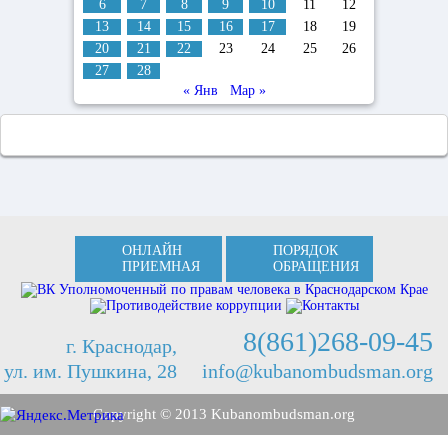
6
7
8
9
10
11
12
13
14
15
16
17
18
19
20
21
22
23
24
25
26
27
28
« Янв
Мар »
ОНЛАЙН
ПОРЯДОК
ПРИЕМНАЯ
ОБРАЩЕНИЯ
8(861)268-09-45
г. Краснодар,
ул. им. Пушкина, 28
info@kubanombudsman.org
Copyright © 2013 Kubanombudsman.org