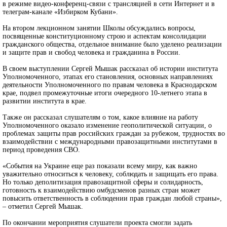
в режиме видео-конференц-связи с трансляцией в сети Интернет и в
телеграм-канале «Избирком Кубани».
На втором лекционном занятии Школы обсуждались вопросы,
посвященные конституционному строю и аспектам консолидации
гражданского общества, отдельное внимание было уделено реализации
и защите прав и свобод человека и гражданина в России.
В своем выступлении Сергей Мышак рассказал об истории института
Уполномоченного, этапах его становления, основных направлениях
деятельности Уполномоченного по правам человека в Краснодарском
крае, подвел промежуточные итоги очередного 10-летнего этапа в
развитии института в крае.
Также он рассказал слушателям о том, какое влияние на работу
Уполномоченного оказало изменение геополитической ситуации, о
проблемах защиты прав российских граждан за рубежом, трудностях во
взаимодействии с международными правозащитными институтами в
период проведения СВО.
«События на Украине еще раз показали всему миру, как важно
уважительно относиться к человеку, соблюдать и защищать его права.
Но только деполитизация правозащитной сферы и солидарность,
готовность к взаимодействию омбудсменов разных стран может
повысить ответственность в соблюдении прав граждан любой страны»,
– отметил Сергей Мышак.
По окончании мероприятия слушатели проекта смогли задать