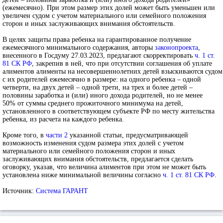
(ежемесячно). При этом размер этих долей может быть уменьшен или
увеличен судом с учетом материального или семейного положения
сторон и иных заслуживающих внимания обстоятельств.
В целях защиты права ребенка на гарантированное получение
ежемесячного минимального содержания, авторы
законопроекта
,
внесенного в Госдуму 27.03.2023, предлагают скорректировать
ч. 1 ст.
81 СК РФ
, закрепив в ней, что при отсутствии соглашения об уплате
алиментов алименты на несовершеннолетних детей взыскиваются судом
с их родителей ежемесячно в размере: на одного ребенка – одной
четверти, на двух детей – одной трети, на трех и более детей –
половины заработка и (или) иного дохода родителей, но не менее
50% от суммы среднего прожиточного минимума на детей,
установленного в соответствующем субъекте РФ по месту жительства
ребенка, из расчета на каждого ребенка.
Кроме того, в
части 2
указанной статьи, предусматривающей
возможность изменения судом размера этих долей с учетом
материального или семейного положения сторон и иных
заслуживающих внимания обстоятельств, предлагается сделать
оговорку, указав, что величина алиментов при этом не может быть
установлена ниже минимальной величины согласно
ч. 1 ст. 81 СК РФ
.
Источник:
Система ГАРАНТ