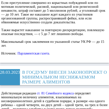
Если преступление совершено из корыстных побуждений или по
мотивам политической, расовой, национальной или религиозной
ненависти, штраф составит до 5 миллионов рублей, а уголовный срок
— до 10 лет. Такое же наказание ждет каждого из участников
организованной группы, распространявшей фейки, или если
обвиняемые искусственно создали доказательства.
Также вырастет наказание за повторную дискредитацию, повлекшую
опасные последствия, — с 5 до 7 лет лишения свободы.
Максимальный срок заключения по указанной статье УК РФ — до 15
лет.
Источник:
Парламентская газета
.
28.03.2023
В ГОСДУМУ ВНЕСЕН ЗАКОНОПРОЕКТ О
МИНИМАЛЬНОМ НЕСНИЖАЕМОМ
РАЗМЕРЕ АЛИМЕНТОВ
Действующая редакция
ст. 81 Семейного кодекса
определяет
минимальную величину алиментов, взыскиваемых на
несовершеннолетних детей в судебном порядке, в размере «на одного
ребенка – одной четверти, на двух детей – одной трети, на трех и более
детей – половины заработка и (или) иного дохода родителей»