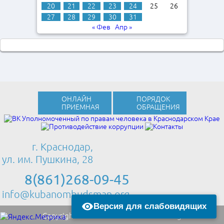
20
21
22
23
24
25
26
27
28
29
30
31
« Фев
Апр »
ОНЛАЙН
ПОРЯДОК
ПРИЕМНАЯ
ОБРАЩЕНИЯ
г. Краснодар,
ул. им. Пушкина, 28
8(861)268-09-45
info@kubanombudsman.org
Версия для слабовидящих
Copyright © 2013 Kubanombudsman.org