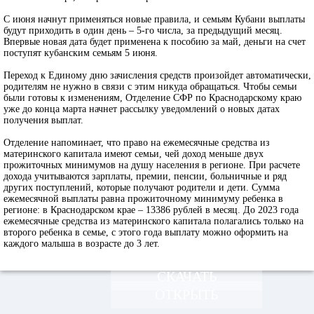
С июня начнут применяться новые правила, и семьям Кубани выплаты
будут приходить в один день – 5-го числа, за предыдущий месяц.
Впервые новая дата будет применена к пособию за май, деньги на счет
поступят кубанским семьям 5 июня.
Переход к Единому дню зачисления средств произойдет автоматически,
родителям не нужно в связи с этим никуда обращаться. Чтобы семьи
были готовы к изменениям, Отделение СФР по Краснодарскому краю
уже до конца марта начнет рассылку уведомлений о новых датах
получения выплат.
Отделение напоминает, что право на ежемесячные средства из
материнского капитала имеют семьи, чей доход меньше двух
прожиточных минимумов на душу населения в регионе. При расчете
дохода учитываются зарплаты, премии, пенсии, больничные и ряд
других поступлений, которые получают родители и дети. Сумма
ежемесячной выплаты равна прожиточному минимуму ребенка в
регионе: в Краснодарском крае – 13386 рублей в месяц. До 2023 года
ежемесячные средства из материнского капитала полагались только на
второго ребенка в семье, с этого года выплату можно оформить на
каждого малыша в возрасте до 3 лет.
СКАЧАТЬ
ОТКРЫТЬ