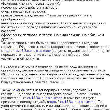
(фамилии, имени, отчества и других);
истечение срока действия паспорта;
смерть владельца паспорта;
прекращение гражданства РФ или отмена решения о его
приобретении;
неполучение паспорта по истечении 3 лет со дня его оформления
(по истечении 1 года для дипломатического или служебного
паспорта);
оформление паспорта на утраченном или похищенном бланке и
другие.
Также паспорт может быть признан недействительным, если
гражданин РФ, право на выезд которого ограничено в соответствии
с
подп. 1 ст. 15 Закона о выезде
(допуск к государственной тайне), не
передал его на хранение в уполномоченный орган без
уважительной причины.
Паспорт в этих случаях подлежит изъятию государственным
органом, осуществляющим его выдачу или пограничным органом
ФСБ России и дальнейшему направлению в государственный орган,
который выдал паспорт. Порядок и сроки изъятия и направления
будут установлены Правительством РФ.
Также
Законом
уточняется порядок и сроки уведомления
гражданина, право на выезд которого временно ограничено в
соответствии со
ст. 15 Закона о выезде
, в том числе в случае
призыва на военную службу (
подп. 2 ст. 15 Закона о выезде
). Так,
уполномоченные органы или организации, принявшие решение о
таком ограничении обязаны не позднее 3 рабочих дней, следующих