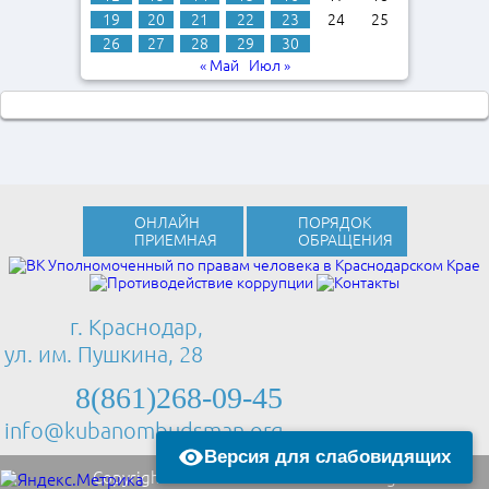
19
20
21
22
23
24
25
26
27
28
29
30
« Май
Июл »
ОНЛАЙН
ПОРЯДОК
ПРИЕМНАЯ
ОБРАЩЕНИЯ
г. Краснодар,
ул. им. Пушкина, 28
8(861)268-09-45
info@kubanombudsman.org
Версия для слабовидящих
Copyright © 2013 Kubanombudsman.org