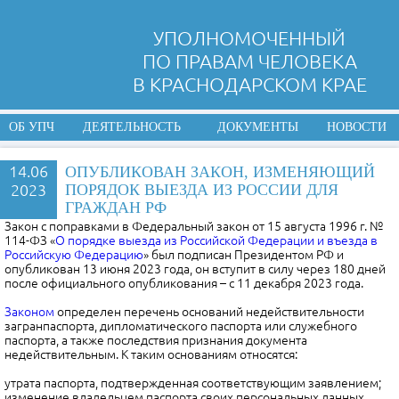
УПОЛНОМОЧЕННЫЙ
ПО ПРАВАМ ЧЕЛОВЕКА
В КРАСНОДАРСКОМ КРАЕ
ОБ УПЧ
ДЕЯТЕЛЬНОСТЬ
ДОКУМЕНТЫ
НОВОСТИ
14.06
ОПУБЛИКОВАН ЗАКОН, ИЗМЕНЯЮЩИЙ
2023
ПОРЯДОК ВЫЕЗДА ИЗ РОССИИ ДЛЯ
ГРАЖДАН РФ
Закон с поправками в Федеральный закон от 15 августа 1996 г. №
114-ФЗ «
О порядке выезда из Российской Федерации и въезда в
Российскую Федерацию
» был подписан Президентом РФ и
опубликован 13 июня 2023 года, он вступит в силу через 180 дней
после официального опубликования – с 11 декабря 2023 года.
Законом
определен перечень оснований недействительности
загранпаспорта, дипломатического паспорта или служебного
паспорта, а также последствия признания документа
недействительным. К таким основаниям относятся:
утрата паспорта, подтвержденная соответствующим заявлением;
изменение владельцем паспорта своих персональных данных