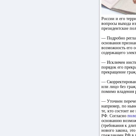
России и его терр
вопросы выхода и
президентские пол
— Подробно регла
основания признан
возможность его о
содержащего элек
— Исключен инсти
порядок его прекр
прекращение граж
— Скорректирован
или лицо без граж
помимо владения р
— Уточнен перече
например, по ны
те, кто состоит н
РФ. Согласно
пол
основанию возмож
(требования к дли
нового закона, эт
гражданами РФ в ц