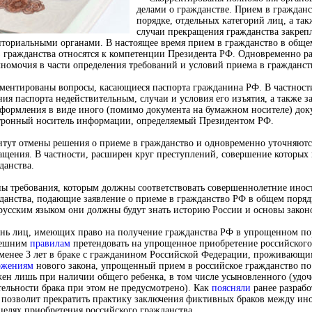
делами о гражданстве. Прием в граждан
порядке, отдельных категорий лиц, а та
случаи прекращения гражданства закреп
иториальными органами. В настоящее время прием в гражданство в обще
з гражданства относятся к компетенции Президента РФ. Одновременно р
номочия в части определения требований и условий приема в гражданст
ментированы вопросы, касающиеся паспорта гражданина РФ. В частност
ия паспорта недействительным, случаи и условия его изъятия, а также з
формления в виде иного (помимо документа на бумажном носителе) доку
тронный носитель информации, определяемый Президентом РФ.
тут отмены решения о приеме в гражданство и одновременно уточняютс
ащения. В частности, расширен круг преступлений, совершение которых 
данства.
ы требования, которым должны соответствовать совершеннолетние ино
данства, подающие заявление о приеме в гражданство РФ в общем порядк
усским языком они должны будут знать историю России и основы закон
нь лиц, имеющих право на получение гражданства РФ в упрощенном пор
нешним
правилам
претендовать на упрощенное приобретение российского
е менее 3 лет в браке с гражданином Российской Федерации, проживающи
ожениям
нового закона, упрощенный прием в российское гражданство п
ен лишь при наличии общего ребенка, в том числе усыновленного (удоч
тельности брака при этом не предусмотрено). Как
поясняли
ранее разрабо
о позволит прекратить практику заключения фиктивных браков между ин
елях приобретения российского гражданства.