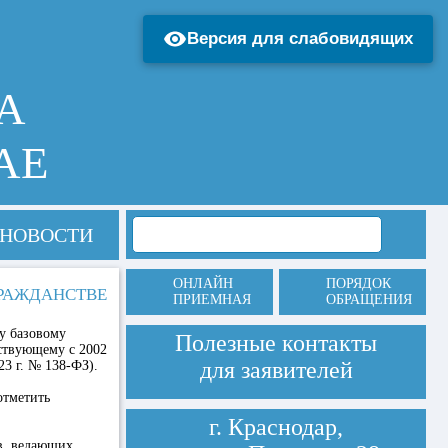
Версия для слабовидящих
А
АЕ
НОВОСТИ
ОНЛАЙН
ПОРЯДОК
ГРАЖДАНСТВЕ
ПРИЕМНАЯ
ОБРАЩЕНИЯ
у базовому
Полезные контакты
йствующему с 2002
для заявителей
23 г. № 138-ФЗ).
отметить
г. Краснодар,
в, ведающих