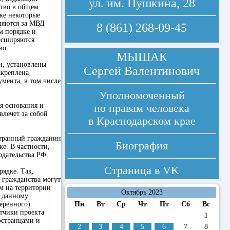
ул. им. Пушкина, 28
ство в общем
кже некоторые
ляются за МВД
8 (861) 268-09-45
м порядке и
асширяются
во.
МЫШАК
и, установлены
Сергей Валентинович
акреплена
мента, в том числе
Уполномоченный
я основания и
по правам человека
влечет за собой
в Краснодарском крае
странный гражданин
Биография
е. В частности,
одательства РФ.
Страница в
VK
ядке. Так,
 гражданства могут
м на территории
Октябрь 2023
о данному
еренного)
Пн
Вт
Ср
Чт
Пт
Сб
Вс
тчики проекта
1
остранцами и
2
3
4
5
6
7
8