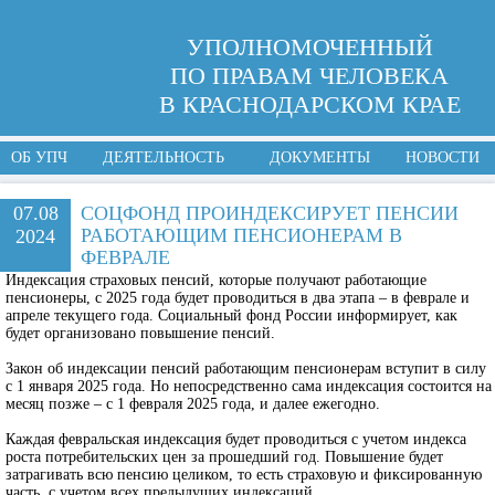
УПОЛНОМОЧЕННЫЙ
ПО ПРАВАМ ЧЕЛОВЕКА
В КРАСНОДАРСКОМ КРАЕ
ОБ УПЧ
ДЕЯТЕЛЬНОСТЬ
ДОКУМЕНТЫ
НОВОСТИ
07.08
СОЦФОНД ПРОИНДЕКСИРУЕТ ПЕНСИИ
РАБОТАЮЩИМ ПЕНСИОНЕРАМ В
2024
ФЕВРАЛЕ
Индексация страховых пенсий, которые получают работающие
пенсионеры, с 2025 года будет проводиться в два этапа – в феврале и
апреле текущего года. Социальный фонд России информирует, как
будет организовано повышение пенсий.
Закон об индексации пенсий работающим пенсионерам вступит в силу
с 1 января 2025 года. Но непосредственно сама индексация состоится на
месяц позже – с 1 февраля 2025 года, и далее ежегодно.
Каждая февральская индексация будет проводиться с учетом индекса
роста потребительских цен за прошедший год. Повышение будет
затрагивать всю пенсию целиком, то есть страховую и фиксированную
часть, с учетом всех предыдущих индексаций.