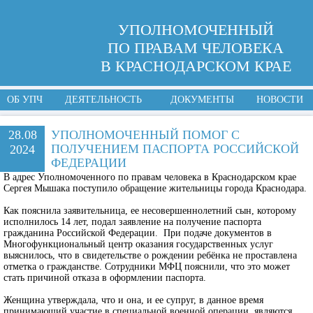
УПОЛНОМОЧЕННЫЙ
ПО ПРАВАМ ЧЕЛОВЕКА
В КРАСНОДАРСКОМ КРАЕ
ОБ УПЧ
ДЕЯТЕЛЬНОСТЬ
ДОКУМЕНТЫ
НОВОСТИ
28.08
УПОЛНОМОЧЕННЫЙ ПОМОГ С
ПОЛУЧЕНИЕМ ПАСПОРТА РОССИЙСКОЙ
2024
ФЕДЕРАЦИИ
В адрес Уполномоченного по правам человека в Краснодарском крае
Сергея Мышака поступило обращение жительницы города Краснодара.
Как пояснила заявительница, ее несовершеннолетний сын, которому
исполнилось 14 лет, подал заявление на получение паспорта
гражданина Российской Федерации. При подаче документов в
Многофункциональный центр оказания государственных услуг
выяснилось, что в свидетельстве о рождении ребёнка не проставлена
отметка о гражданстве. Сотрудники МФЦ пояснили, что это может
стать причиной отказа в оформлении паспорта.
Женщина утверждала, что и она, и ее супруг, в данное время
принимающий участие в специальной военной операции, являются