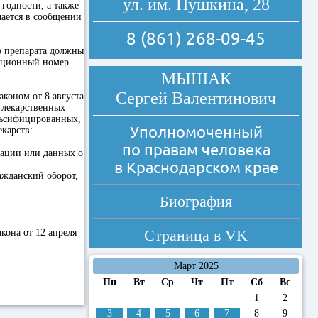
ул. им. Пушкина, 28
годности, а также
чается в сообщении
8 (861) 268-09-45
о препарата должны
ационный номер.
МЫШАК
Сергей Валентинович
коном от 8 августа
 лекарственных
альсифицированных,
Уполномоченный
карств:
по правам человека
кации или данных о
в Краснодарском крае
ажданский оборот,
Биография
Страница в
VK
кона от 12 апреля
Март 2025
Пн
Вт
Ср
Чт
Пт
Сб
Вс
1
2
3
4
5
6
7
8
9