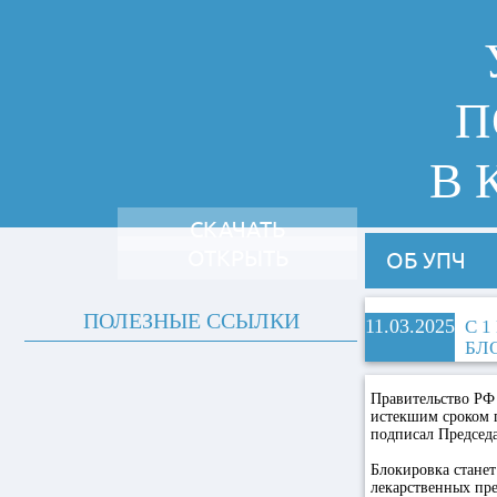
П
В 
СКАЧАТЬ
ОТКРЫТЬ
ОБ УПЧ
ПОЛЕЗНЫЕ ССЫЛКИ
11.03.2025
С 
БЛ
Правительство РФ
истекшим сроком г
подписал Председ
Блокировка стане
лекарственных пре