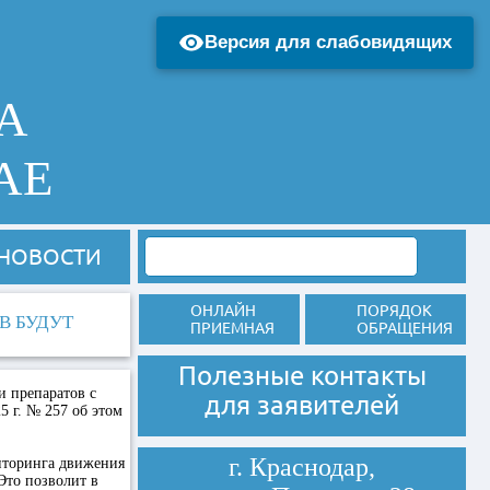
Версия для слабовидящих
А
АЕ
НОВОСТИ
ОНЛАЙН
ПОРЯДОК
В БУДУТ
ПРИЕМНАЯ
ОБРАЩЕНИЯ
Полезные контакты
 препаратов с
для заявителей
 г. № 257 об этом
г. Краснодар,
иторинга движения
Это позволит в