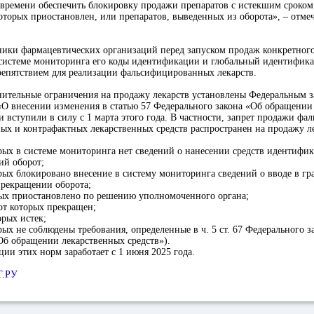
времени обеспечить блокировку продажи препаратов с истекшим сроком 
которых приостановлен, или препаратов, выведенных из оборота», – отме
тники фармацевтических организаций перед запуском продаж конкретног
в системе мониторинга его коды идентификации и глобальный идентифик
репятствием для реализации фальсифицированных лекарств.
ительные ограничения на продажу лекарств установлены Федеральным за
«О внесении изменения в статью 57 Федерального закона «Об обращении
и вступили в силу с 1 марта этого года. В частности, запрет продажи ф
ых и контрафактных лекарственных средств распространен на продажу ле
рых в системе мониторинга нет сведений о нанесении средств идентифи
ий оборот;
ых блокировано внесение в систему мониторинга сведений о вводе в гр
прекращении оборота;
ых приостановлено по решению уполномоченного органа;
от которых прекращен;
орых истек;
ых не соблюдены требования, определенные в ч. 5 ст. 67 Федерального за
Об обращении лекарственных средств»).
ии этих норм заработает с 1 июня 2025 года.
Т.РУ