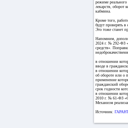
режиме реального 
лекарств, оборот 
кабмина.
Кроме того, рабо
будут проверять 
Это тоже станет п
Напомним, дополн
2024 г. № 292-ФЗ 
средств». Поправк
недоброкачественн
в отношении кото
вводе в гражданск
в отношении котор
об обороте или о 
применение котор
гражданский обор
срок годности кот
в отношении котор
2010 г. № 61-ФЗ «
Механизм реализац
Источник:
ГАРАН