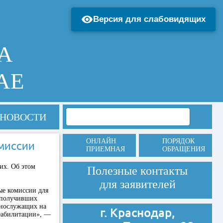
Версия для слабовидящих
А
АЕ
НОВОСТИ
ОНЛАЙН
ПОРЯДОК
ОМИССИИ
ПРИЕМНАЯ
ОБРАЩЕНИЯ
их. Об этом
Полезные контакты
для заявителей
ые комиссии для
 получивших
ннослужащих на
г. Краснодар,
еабилитации», —