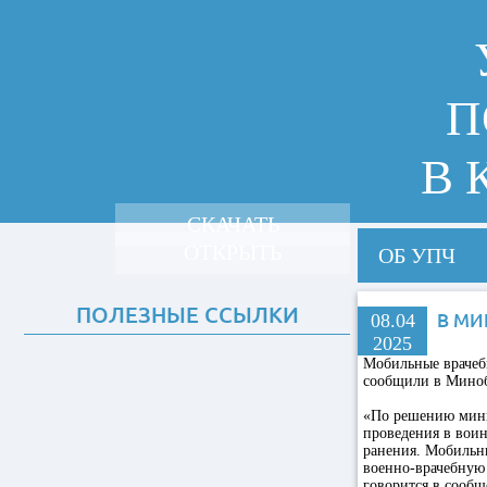
П
В 
СКАЧАТЬ
ОТКРЫТЬ
ОБ УПЧ
ПОЛЕЗНЫЕ ССЫЛКИ
08.04
В МИ
2025
Мобильные врачеб
сообщили в Мино
«По решению мини
проведения в вои
ранения. Мобильн
военно-врачебную
говорится в сообщ