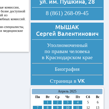
ул. им. Пушкина, 28
ные комиссии,
е более доступной
8 (861) 268-09-45
ей из
чебных комиссий.
МЫШАК
чи-специалисты,
и и медицинские
Сергей Валентинович
Уполномоченный
по правам человека
в Краснодарском крае
Биография
VK
Страница в
Апрель 2025
Пн
Вт
Ср
Чт
Пт
Сб
Вс
1
2
3
4
5
6
7
8
9
10
11
12
13