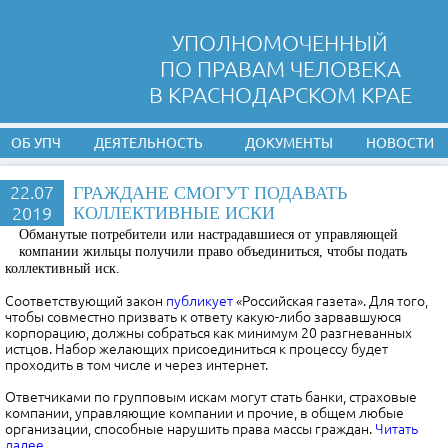
УПОЛНОМОЧЕННЫЙ
ПО ПРАВАМ ЧЕЛОВЕКА
В КРАСНОДАРСКОМ КРАЕ
ОБ УПЧ
ДЕЯТЕЛЬНОСТЬ
ДОКУМЕНТЫ
НОВОСТИ
22.07
ГРАЖДАНЕ СМОГУТ ПОДАВАТЬ
2019
КОЛЛЕКТИВНЫЕ ИСКИ
Обманутые потребители или настрадавшиеся от управляющей
компании жильцы получили право объединиться, чтобы подать
коллективный иск.
Соответствующий закон
публикует
«Российская газета». Для того,
чтобы совместно призвать к ответу какую-либо зарвавшуюся
корпорацию, должны собраться как минимум 20 разгневанных
истцов. Набор желающих присоединиться к процессу будет
проходить в том числе и через интернет.
Ответчиками по групповым искам могут стать банки, страховые
компании, управляющие компании и прочие, в общем любые
организации, способные нарушить права массы граждан.
Читать
далее…