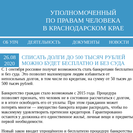
УПОЛНОМОЧЕННЫЙ
ПО ПРАВАМ ЧЕЛОВЕКА
В КРАСНОДАРСКОМ КРАЕ
ОБ УПЧ
ДЕЯТЕЛЬНОСТЬ
ДОКУМЕНТЫ
НОВОСТИ
26.08
СПИСАТЬ ДОЛГИ ДО 500 ТЫСЯЧ РУБЛЕЙ
МОЖНО БУДЕТ БЕСПЛАТНО И БЕЗ СУДА
2020
С 1 сентября россияне получат возможность стать банкротами бесплатно
и без суда. Это позволит малоимущим людям избавиться от
непосильных долгов, в том числе по кредитам, на сумму от 50 тысяч до
500 тысяч рублей.
Банкротство граждан стало возможным с 2015 года. Процедура
позволяет признать, что человек не в состоянии рассчитаться с долгом,
и в итоге освободить его от уплаты. При этом гражданин может
потерять многое — имущество банкрота вправе распродать, чтобы по
максимуму удовлетворить претензии кредиторов. Гарантированно
остаются у должника его единственное жильё, личные вещи и предметы
первой необходимости.
Новый закон вводит упрощённую и бесплатную процедуру банкротства