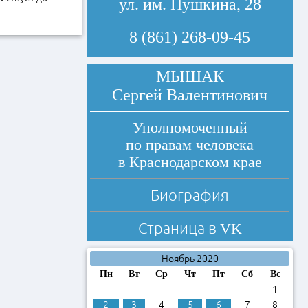
ул. им. Пушкина, 28
8 (861) 268-09-45
МЫШАК
Сергей Валентинович
Уполномоченный
по правам человека
в Краснодарском крае
Биография
Страница в
VK
Ноябрь 2020
Пн
Вт
Ср
Чт
Пт
Сб
Вс
1
2
3
4
5
6
7
8