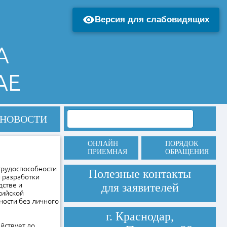
Версия для слабовидящих
А
АЕ
НОВОСТИ
ОНЛАЙН
ПОРЯДОК
ПРИЕМНАЯ
ОБРАЩЕНИЯ
трудоспособности
Полезные контакты
и разработки
дстве и
для заявителей
сийской
ости без личного
г. Краснодар,
ействует до