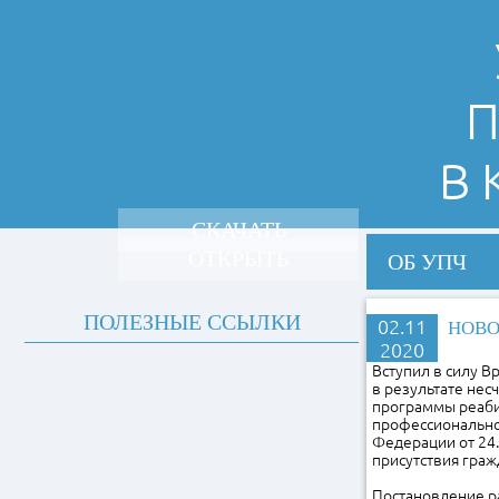
П
В
СКАЧАТЬ
ОТКРЫТЬ
ОБ УПЧ
ПОЛЕЗНЫЕ ССЫЛКИ
02.11
НОВО
2020
Вступил в силу 
в результате нес
программы реабил
профессионально
Федерации от 24
присутствия граж
Постановление ра