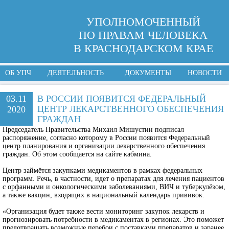
УПОЛНОМОЧЕННЫЙ
ПО ПРАВАМ ЧЕЛОВЕКА
В КРАСНОДАРСКОМ КРАЕ
ОБ УПЧ
ДЕЯТЕЛЬНОСТЬ
ДОКУМЕНТЫ
НОВОСТИ
03.11
В РОССИИ ПОЯВИТСЯ ФЕДЕРАЛЬНЫЙ
ЦЕНТР ЛЕКАРСТВЕННОГО ОБЕСПЕЧЕНИЯ
2020
ГРАЖДАН
Председатель Правительства Михаил Мишустин подписал
распоряжение, согласно которому в России появится Федеральный
центр планирования и организации лекарственного обеспечения
граждан. Об этом сообщается на сайте кабмина.
Центр займётся закупками медикаментов в рамках федеральных
программ. Речь, в частности, идет о препаратах для лечения пациентов
с орфанными и онкологическими заболеваниями, ВИЧ и туберкулёзом,
а также вакцин, входящих в национальный календарь прививок.
«Организация будет также вести мониторинг закупок лекарств и
прогнозировать потребности в медикаментах в регионах. Это поможет
предотвращать возможные перебои с поставками препаратов и заранее