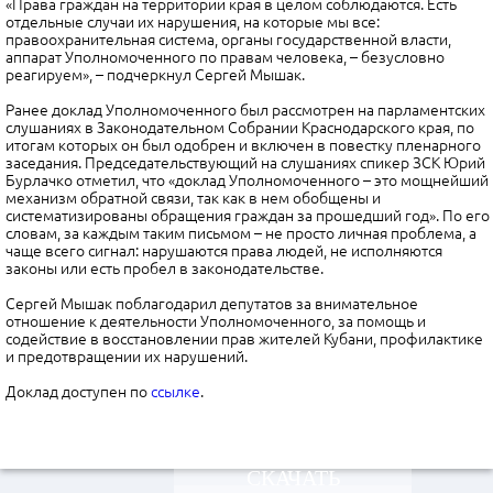
«Права граждан на территории края в целом соблюдаются. Есть
отдельные случаи их нарушения, на которые мы все:
правоохранительная система, органы государственной власти,
аппарат Уполномоченного по правам человека, – безусловно
реагируем», – подчеркнул Сергей Мышак.
Ранее доклад Уполномоченного был рассмотрен на парламентских
слушаниях в Законодательном Собрании Краснодарского края, по
итогам которых он был одобрен и включен в повестку пленарного
заседания. Председательствующий на слушаниях спикер ЗСК Юрий
Бурлачко отметил, что «доклад Уполномоченного – это мощнейший
механизм обратной связи, так как в нем обобщены и
систематизированы обращения граждан за прошедший год». По его
словам, за каждым таким письмом – не просто личная проблема, а
чаще всего сигнал: нарушаются права людей, не исполняются
законы или есть пробел в законодательстве.
Сергей Мышак поблагодарил депутатов за внимательное
отношение к деятельности Уполномоченного, за помощь и
содействие в восстановлении прав жителей Кубани, профилактике
и предотвращении их нарушений.
Доклад доступен по
ссылке
.
СКАЧАТЬ