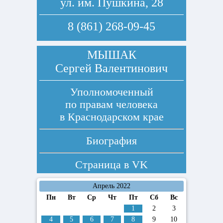
ул. им. Пушкина, 28
8 (861) 268-09-45
МЫШАК
Сергей Валентинович
Уполномоченный
по правам человека
в Краснодарском крае
Биография
Страница в
VK
Апрель 2022
Пн
Вт
Ср
Чт
Пт
Сб
Вс
1
2
3
4
5
6
7
8
9
10