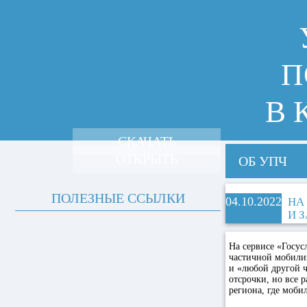
П
В 
СКАЧАТЬ
ОТКРЫТЬ
ОБ УПЧ
ПОЛЕЗНЫЕ ССЫЛКИ
04.10.2022
НА
И 
На сервисе «Госус
частичной мобили
и «любой другой ч
отсрочки, но все
региона, где моби