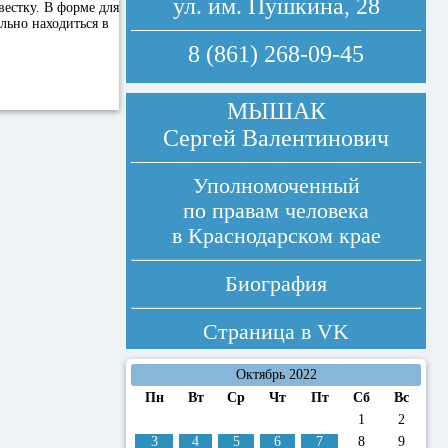
ул. им. Пушкина, 28
вестку. В форме для
льно находиться в
8 (861) 268-09-45
МЫШАК
Сергей Валентинович
Уполномоченный
по правам человека
в Краснодарском крае
Биография
Страница в
VK
Октябрь 2022
Пн
Вт
Ср
Чт
Пт
Сб
Вс
1
2
3
4
5
6
7
8
9