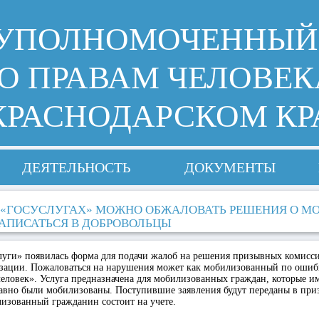
УПОЛНОМОЧЕННЫЙ
О ПРАВАМ ЧЕЛОВЕК
КРАСНОДАРСКОМ КР
ДЕЯТЕЛЬНОСТЬ
ДОКУМЕНТЫ
 «ГОСУСЛУГАХ» МОЖНО ОБЖАЛОВАТЬ РЕШЕНИЯ О М
ЗАПИСАТЬСЯ В ДОБРОВОЛЬЦЫ
луги» появилась форма для подачи жалоб на решения призывных комисс
зации. Пожаловаться на нарушения может как мобилизованный по ошибк
еловек». Услуга предназначена для мобилизованных граждан, которые и
 равно были мобилизованы. Поступившие заявления будут переданы в пр
лизованный гражданин состоит на учете.