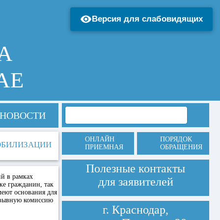
Версия для слабовидящих
А
АЕ
НОВОСТИ
ОНЛАЙН
ПОРЯДОК
ОБИЛИЗАЦИИ
ПРИЕМНАЯ
ОБРАЩЕНИЯ
Полезные контакты
ий в рамках
для заявителей
е гражданин, так
меют основания для
изывную комиссию
г. Краснодар,