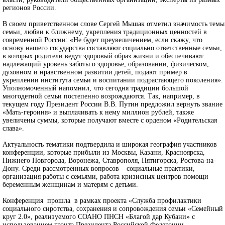
регионов России.
В своем приветственном слове Сергей Мышак отметил значимость темы
семьи, любви к ближнему, укрепления традиционных ценностей в
современной России: «Не будет преувеличением, если скажу, что
основу нашего государства составляют социально ответственные семьи,
в которых родители ведут здоровый образ жизни и обеспечивают
надлежащий уровень заботы о здоровье, образовании, физическом,
духовном и нравственном развитии детей, подают пример в
укреплении института семьи и воспитании подрастающего поколения».
Уполномоченный напомнил, что сегодня традиции большой
многодетной семьи постепенно возрождаются. Так, например, в
текущем году Президент России В.В. Путин предложил вернуть звание
«Мать-героиня» и выплачивать к нему миллион рублей, также
увеличены суммы, которые получают вместе с орденом «Родительская
слава».
Актуальность тематики подтвердила и широкая география участников
конференции, которые прибыли из Москвы, Казани, Красноярска,
Нижнего Новгорода, Воронежа, Ставрополя, Пятигорска, Ростова-на-
Дону. Среди рассмотренных вопросов – социальные практики,
организация работы с семьями, работа кризисных центров помощи
беременным женщинам и матерям с детьми.
Конференция прошла в рамках проекта «Служба профилактики
социального сиротства, сохранения и сопровождения семьи «Семейный
круг 2.0», реализуемого СОАНО ПНСН «Благой дар Кубани» с
использованием гранта Президента Российской Федерации,