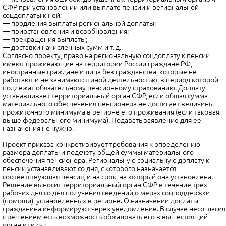
СФР при установлении или выплате пенсии и региональной
соцдоплаты к ней;
— продления выплаты региональной доплаты;
— приостановления и возобновления;
— прекращения выплаты;
— доставки начисленных сумм и т. д.
Согласно проекту, право на региональную соцдоплату к пенсии
имеют проживающие на территории России граждане РФ,
иностранные граждане и лица без гражданства, которые не
работают и не занимаются иной деятельностью, в период которой
подлежат обязательному пенсионному страхованию. Доплату
устанавливает территориальный орган СФР, если общая сумма
материального обеспечения пенсионера не достигает величины
прожиточного минимума в регионе его проживания (если таковая
выше федерального минимума). Подавать заявление для ее
назначения не нужно.
Проект приказа конкретизирует требования к определению
размера доплаты и подсчету общей суммы материального
обеспечения пенсионера. Региональную социальную доплату к
пенсии устанавливают со дня, с которого назначается
соответствующая пенсия, и на срок, на который она установлена.
Решение выносит территориальный орган СФР в течение трех
рабочих дня со дня получения сведений о мерах соцподдержки
(помощи), установленных в регионе. О назначении доплаты
гражданина информируют через уведомление. В случае несогласия
с решением есть возможность обжаловать его в вышестоящий
орган или суд.