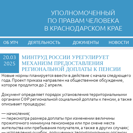
УПОЛНОМОЧЕННЫЙ
ПО ПРАВАМ ЧЕЛОВЕКА
В КРАСНОДАРСКОМ КРАЕ
ОБ УПЧ
ДЕЯТЕЛЬНОСТЬ
ДОКУМЕНТЫ
НОВОСТИ
20.03
МИНТРУД РОССИИ УРЕГУЛИРУЕТ
2025
МЕХАНИЗМ ПРЕДОСТАВЛЕНИЯ
РЕГИОНАЛЬНОЙ ДОПЛАТЫ К ПЕНСИИ
Новые нормы планируется ввести в действие с начала следующего
года. Проект приказа направлен на общественное обсуждение,
которое продлится до 2 апреля.
Документ определяет порядок установления территориальными
органами СФР региональной социальной доплаты к пенсии, а также
описывает процедуры:
— начисления;
— пересмотра размера доплаты при изменении величины
прожиточного минимума пенсионера или при смене места
жительства или пребывания получателя, а также в других случаях;
— исправления ошибок, допущенных территориальным органом