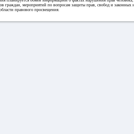
ния планируется обмен информацией о фактах нарушения прав человека,
в граждан, мероприятий по вопросам защиты прав, свобод и законных 
области правового просвещения.