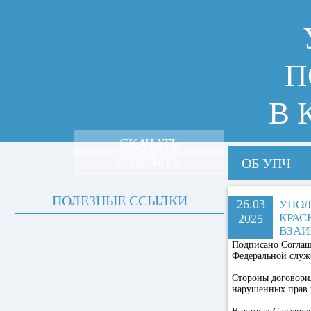
П
В 
СКАЧАТЬ
ОТКРЫТЬ
ОБ УПЧ
ПОЛЕЗНЫЕ ССЫЛКИ
26.03
УПОЛ
КРАС
2025
ВЗАИ
Подписано Соглаш
Федеральной служб
Стороны договори
нарушенных прав и