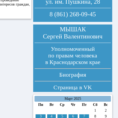
 проведение
ул. им. Пушкина, 28
интересов граждан,
8 (861) 268-09-45
МЫШАК
Сергей Валентинович
Уполномоченный
по правам человека
в Краснодарском крае
Биография
Страница в
VK
Март 2025
Пн
Вт
Ср
Чт
Пт
Сб
Вс
1
2
3
4
5
6
7
8
9