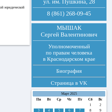
ул. им. Пушкина, 28
ной юридической
8 (861) 268-09-45
МЫШАК
Сергей Валентинович
Уполномоченный
по правам человека
в Краснодарском крае
Биография
Страница в
VK
Март 2025
Пн
Вт
Ср
Чт
Пт
Сб
Вс
1
2
3
4
5
6
7
8
9