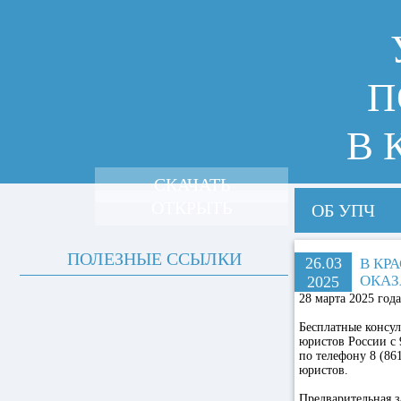
П
В 
СКАЧАТЬ
ОТКРЫТЬ
ОБ УПЧ
ПОЛЕЗНЫЕ ССЫЛКИ
26.03
В КР
ОКАЗ
2025
28 марта 2025 год
Бесплатные консул
юристов России с 
по телефону 8 (86
юристов.
Предварительная з