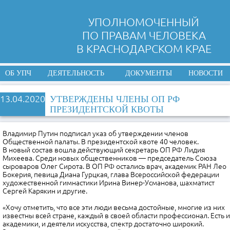
УПОЛНОМОЧЕННЫЙ
ПО ПРАВАМ ЧЕЛОВЕКА
В КРАСНОДАРСКОМ КРАЕ
ОБ УПЧ
ДЕЯТЕЛЬНОСТЬ
ДОКУМЕНТЫ
НОВОСТИ
13.04.2020
УТВЕРЖДЕНЫ ЧЛЕНЫ ОП РФ
ПРЕЗИДЕНТСКОЙ КВОТЫ
Владимир Путин подписал указ об утверждении членов
Общественной палаты. В президентской квоте 40 человек.
В новый состав вошла действующий секретарь ОП РФ Лидия
Михеева. Среди новых общественников — председатель Союза
сыроваров Олег Сирота. В ОП РФ остались врач, академик РАН Лео
Бокерия, певица Диана Гурцкая, глава Всероссийской федерации
художественной гимнастики Ирина Винер-Усманова, шахматист
Сергей Карякин и другие.
«Хочу отметить, что все эти люди весьма достойные, многие из них
известны всей стране, каждый в своей области профессионал. Есть и
академики, и деятели искусства, спектр достаточно широкий.