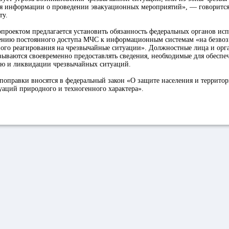
я информации о проведении эвакуационных мероприятий», — говорится
ту.
опроектом предлагается установить обязанность федеральных органов ис
чению постоянного доступа МЧС к информационным системам «на безвоз
ного реагирования на чрезвычайные ситуации». Должностные лица и орг
ываются своевременно предоставлять сведения, необходимые для обесп
ю и ликвидации чрезвычайных ситуаций.
оправки вносятся в федеральный закон «О защите населения и территор
аций природного и техногенного характера».