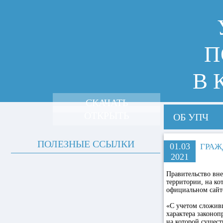
П
В 
СКАЧАТЬ
ОТКРЫТЬ
ОБ УПЧ
ПОЛЕЗНЫЕ ССЫЛКИ
01.03
ГРАЖ
2021
Правительство вне
территории, на ко
официальном сайт
«С учетом сложив
характера законоп
на которой сущест