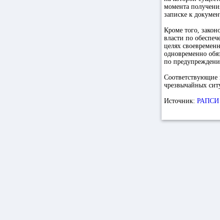
момента получени
записке к докумен
Кроме того, закон
власти по обеспе
целях своевремен
одновременно обяз
по предупреждени
Соответствующие п
чрезвычайных ситу
Источник:
РАПСИ