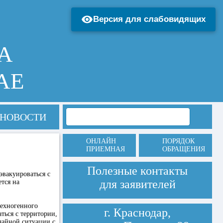
Версия для слабовидящих
А
АЕ
НОВОСТИ
ОНЛАЙН
ПОРЯДОК
ПРИЕМНАЯ
ОБРАЩЕНИЯ
Полезные контакты
эвакуироваться с
для заявителей
тся на
техногенного
г. Краснодар,
ться с территории,
чайной ситуации с