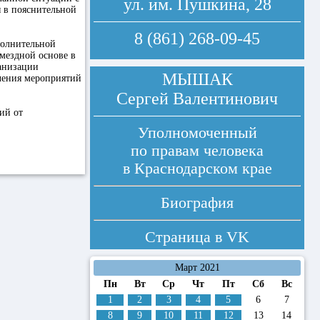
ул. им. Пушкина, 28
 в пояснительной
8 (861) 268-09-45
полнительной
мездной основе в
анизации
МЫШАК
ечения мероприятий
Сергей Валентинович
ий от
Уполномоченный
по правам человека
в Краснодарском крае
Биография
Страница в
VK
Март 2021
Пн
Вт
Ср
Чт
Пт
Сб
Вс
1
2
3
4
5
6
7
8
9
10
11
12
13
14