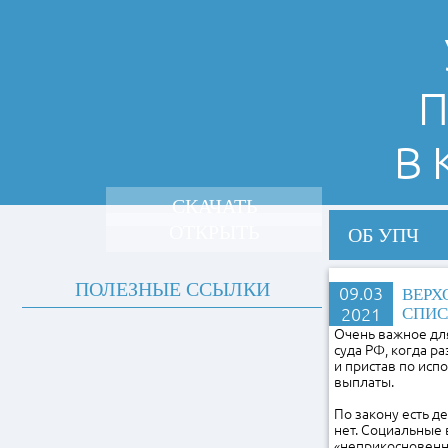
П
В
СКАЧАТЬ
ОТКРЫТЬ
ОБ УПЧ
ПОЛЕЗНЫЕ ССЫЛКИ
09.03
ВЕРХ
2021
СПИС
Очень важное дл
суда РФ, когда р
и пристав по исп
выплаты.
По закону есть де
нет. Социальные 
«неприкосновенны