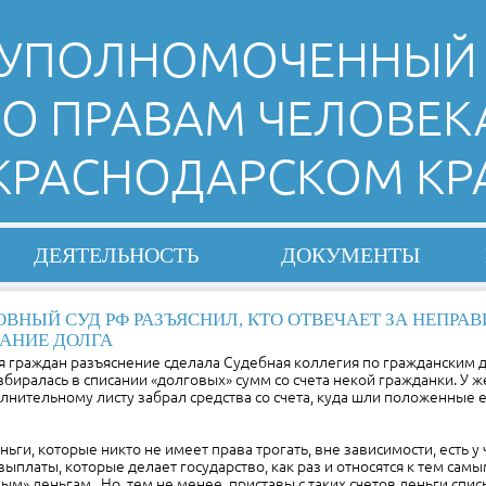
УПОЛНОМОЧЕННЫЙ
О ПРАВАМ ЧЕЛОВЕК
 КРАСНОДАРСКОМ КР
ДЕЯТЕЛЬНОСТЬ
ДОКУМЕНТЫ
ОВНЫЙ СУД РФ РАЗЪЯСНИЛ, КТО ОТВЕЧАЕТ ЗА НЕПРА
АНИЕ ДОЛГА
я граждан разъяснение сделала Судебная коллегия по гражданским 
азбиралась в списании «долговых» сумм со счета некой гражданки. У 
олнительному листу забрал средства со счета, куда шли положенные 
ньги, которые никто не имеет права трогать, вне зависимости, есть у
выплаты, которые делает государство, как раз и относятся к тем сам
м» деньгам. Но, тем не менее, приставы с таких счетов деньги спи