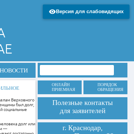
Версия для слабовидящих
А
АЕ
НОВОСТИ
ОНЛАЙН
ПОРЯДОК
ВИЛЬНОЕ
ПРИЕМНАЯ
ОБРАЩЕНИЯ
делам Верховного
Полезные контакты
женщины был долг,
для заявителей
ей социальные
 человека долг или
г. Краснодар,
ым —
сывают достаточно