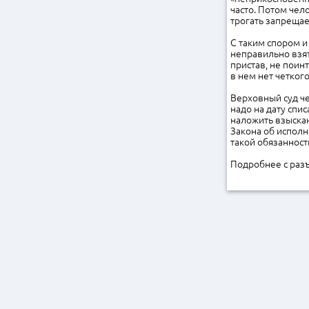
часто. Потом чел
трогать запрещае
С таким спором и
неправильно взят
пристав, не поин
в нем нет четкого
Верховный суд че
надо на дату спи
наложить взыскан
Закона об исполн
такой обязанност
Подробнее с раз