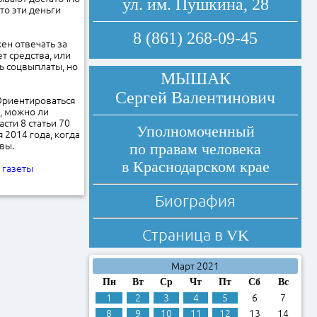
ул. им. Пушкина, 28
то эти деньги
8 (861) 268-09-45
ен отвечать за
т средства, или
ть соцвыплаты, но
МЫШАК
Сергей Валентинович
 Ориентироваться
, можно ли
сти 8 статьи 70
Уполномоченный
 2014 года, когда
вы.
по правам человека
в Краснодарском крае
 газеты
Биография
Страница в
VK
Март 2021
Пн
Вт
Ср
Чт
Пт
Сб
Вс
1
2
3
4
5
6
7
8
9
10
11
12
13
14