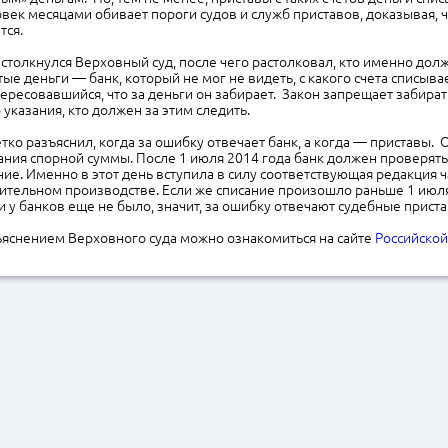
овек месяцами обивает пороги судов и служб приставов, доказывая, ч
тся.
 столкнулся Верховный суд, после чего растолковал, кто именно долж
ые деньги — банк, который не мог не видеть, с какого счета списывае
тересовавшийся, что за деньги он забирает. Закон запрещает забира
 указания, кто должен за этим следить.
тко разъяснил, когда за ошибку отвечает банк, а когда — приставы.
сания спорной суммы. После 1 июля 2014 года банк должен проверять
ие. Именно в этот день вступила в силу соответствующая редакция ча
ительном производстве. Если же списание произошло раньше 1 июля
и у банков еще не было, значит, за ошибку отвечают судебные приста
ъяснением Верховного суда можно ознакомиться на сайте
Российской