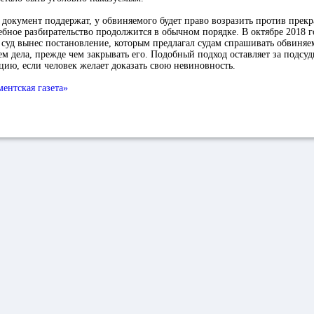
и документ поддержат, у обвиняемого будет право возразить против прек
ебное разбирательство продолжится в обычном порядке. В октябре 2018 г
суд вынес постановление, которым предлагал судам спрашивать обвиняе
м дела, прежде чем закрывать его. Подобный подход оставляет за подсу
ию, если человек желает доказать свою невиновность.
ентская газета»