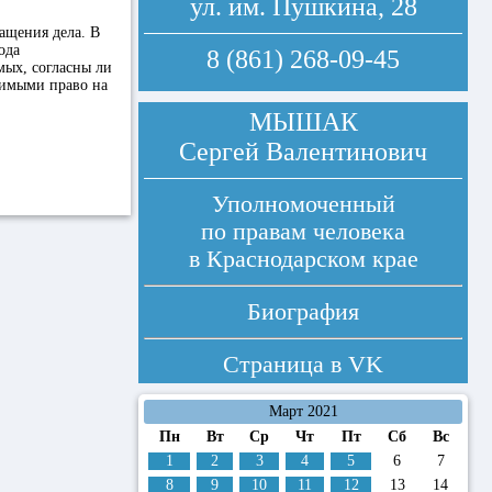
ул. им. Пушкина, 28
ращения дела. В
ода
8 (861) 268-09-45
мых, согласны ли
димыми право на
МЫШАК
Сергей Валентинович
Уполномоченный
по правам человека
в Краснодарском крае
Биография
Страница в
VK
Март 2021
Пн
Вт
Ср
Чт
Пт
Сб
Вс
1
2
3
4
5
6
7
8
9
10
11
12
13
14