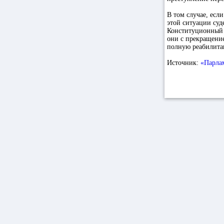
В том случае, есл
этой ситуации суд
Конституционный 
они с прекращение
полную реабилитац
Источник:
«Парлам