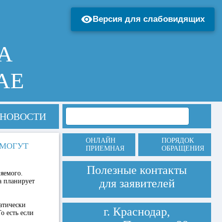
Версия для слабовидящих
А
АЕ
НОВОСТИ
ОНЛАЙН
ПОРЯДОК
СМОГУТ
ПРИЕМНАЯ
ОБРАЩЕНИЯ
Полезные контакты
няемого.
для заявителей
а планирует
атически
г. Краснодар,
о есть если